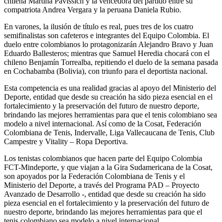
chilena Martina Pavissich y la vencedora del partido entre su
compatriota Andrea Vergara y la peruana Daniela Rubio.
En varones, la ilusión de título es real, pues tres de los cuatro
semifinalistas son cafeteros e integrantes del Equipo Colombia. El
duelo entre colombianos lo protagonizarán Alejandro Bravo y Juan
Eduardo Ballesteros; mientras que Samuel Heredia chocará con el
chileno Benjamín Torrealba, repitiendo el duelo de la semana pasada
en Cochabamba (Bolivia), con triunfo para el deportista nacional.
Esta competencia es una realidad gracias al apoyo del Ministerio del
Deporte, entidad que desde su creación ha sido pieza esencial en el
fortalecimiento y la preservación del futuro de nuestro deporte,
brindando las mejores herramientas para que el tenis colombiano sea
modelo a nivel internacional. Así como de la Cosat, Federación
Colombiana de Tenis, Indervalle, Liga Vallecaucana de Tenis, Club
Campestre y Vitality – Ropa Deportiva.
Los tenistas colombianos que hacen parte del Equipo Colombia
FCT-Mindeporte, y que viajan a la Gira Sudamericana de la Cosat,
son apoyados por la Federación Colombiana de Tenis y el
Ministerio del Deporte, a través del Programa PAD – Proyecto
Avanzado de Desarrollo -, entidad que desde su creación ha sido
pieza esencial en el fortalecimiento y la preservación del futuro de
nuestro deporte, brindando las mejores herramientas para que el
tenis colombiano sea modelo a nivel internacional.