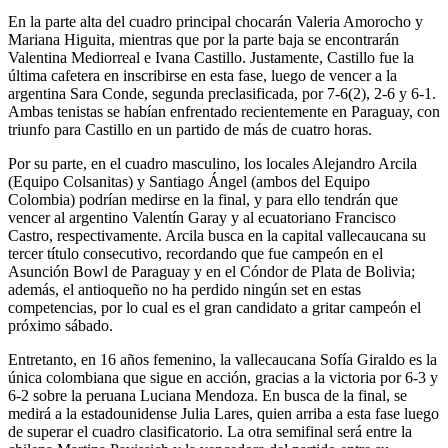
En la parte alta del cuadro principal chocarán Valeria Amorocho y
Mariana Higuita, mientras que por la parte baja se encontrarán
Valentina Mediorreal e Ivana Castillo. Justamente, Castillo fue la
última cafetera en inscribirse en esta fase, luego de vencer a la
argentina Sara Conde, segunda preclasificada, por 7-6(2), 2-6 y 6-1.
Ambas tenistas se habían enfrentado recientemente en Paraguay, con
triunfo para Castillo en un partido de más de cuatro horas.
Por su parte, en el cuadro masculino, los locales Alejandro Arcila
(Equipo Colsanitas) y Santiago Ángel (ambos del Equipo
Colombia) podrían medirse en la final, y para ello tendrán que
vencer al argentino Valentín Garay y al ecuatoriano Francisco
Castro, respectivamente. Arcila busca en la capital vallecaucana su
tercer título consecutivo, recordando que fue campeón en el
Asunción Bowl de Paraguay y en el Cóndor de Plata de Bolivia;
además, el antioqueño no ha perdido ningún set en estas
competencias, por lo cual es el gran candidato a gritar campeón el
próximo sábado.
Entretanto, en 16 años femenino, la vallecaucana Sofía Giraldo es la
única colombiana que sigue en acción, gracias a la victoria por 6-3 y
6-2 sobre la peruana Luciana Mendoza. En busca de la final, se
medirá a la estadounidense Julia Lares, quien arriba a esta fase luego
de superar el cuadro clasificatorio. La otra semifinal será entre la