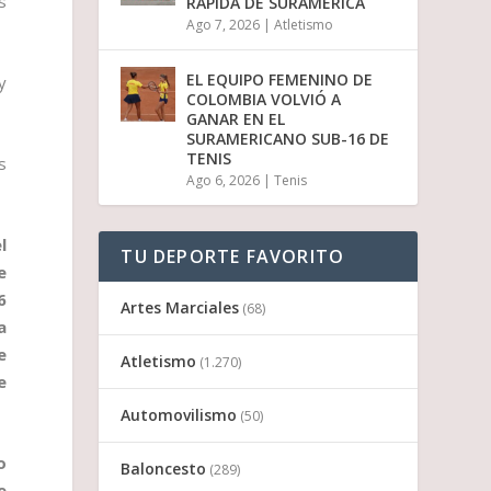
s
RÁPIDA DE SURAMÉRICA
Ago 7, 2026
|
Atletismo
EL EQUIPO FEMENINO DE
y
COLOMBIA VOLVIÓ A
GANAR EN EL
SURAMERICANO SUB-16 DE
TENIS
s
Ago 6, 2026
|
Tenis
l
TU DEPORTE FAVORITO
e
6
Artes Marciales
(68)
a
e
Atletismo
(1.270)
e
Automovilismo
(50)
o
Baloncesto
(289)
e