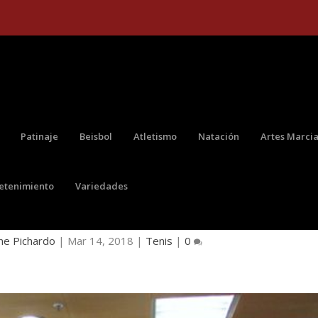
Patinaje
Beisbol
Atletismo
Natación
Artes Marcia
retenimiento
Variedades
A VERSIÓN 26 DEL CLARO COLSANITAS WTA
ne Pichardo
|
Mar 14, 2018
|
Tenis
|
0