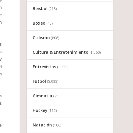
n
Beisbol
(215)
e
n
Boxeo
(45)
Ciclismo
(808)
s
s
Cultura & Entretenimiento
(1.560)
y
l
Entrevistas
(1.220)
n
Futbol
(5.935)
s
Gimnasia
(25)
s
Hockey
(112)
Natación
e
(106)