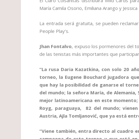
El Claro Colsanitas distribuirá Wild Cards para
María Camila Osorio, Emiliana Arango y Jessica 
La entrada será gratuita, se pueden reclama
People Play’s.
Jhan Fontalvo
, expuso los pormenores del to
de las tenistas más importantes que participa
“La rusa Daria Kazatkina, con solo 20 añ
torneo, la Eugene Bouchard jugadora que
que hay la posibilidad de ganarse el tor
del mundo; la señora María, de Alemania, 
mejor latinoamericana en este momento; 
Royg, paraguaya, 82 del mundo; vienen 
Austria, Ajla Tomljanović, que ya está ent
“Viene también, entra directo al cuadro 
campeona de este torneo y que está en 