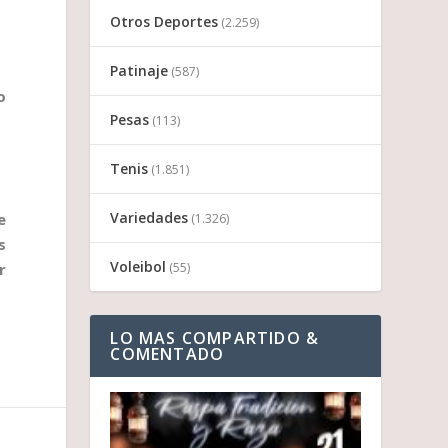
Otros Deportes
(2.259)
Patinaje
(587)
o
Pesas
(113)
Tenis
(1.851)
Variedades
e
(1.326)
s
Voleibol
(55)
r
LO MAS COMPARTIDO &
COMENTADO