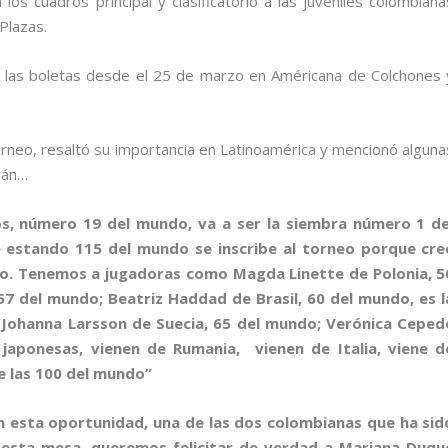
 los cuadros principal y clasificatorio a las juveniles colombiana
Plazas.
r las boletas desde el 25 de marzo en Américana de Colchones 
rneo, resaltó su importancia en Latinoamérica y mencionó alguna
rán…
os, número 19 del mundo, va a ser la siembra número 1 de
 estando 115 del mundo se inscribe al torneo porque cre
neo. Tenemos a jugadoras como Magda Linette de Polonia, 5
57 del mundo; Beatriz Haddad de Brasil, 60 del mundo, es l
Johanna Larsson de Suecia, 65 del mundo; Verónica Ceped
japonesas, vienen de Rumania, vienen de Italia, viene d
re las 100 del mundo”
en esta oportunidad, una de las dos colombianas que ha sid
esta mesa, queremos felicitar de verdad a Mariana Duqu