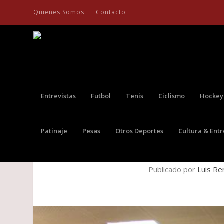
Quienes Somos
Contacto
Entrevistas
Futbol
Tenis
Ciclismo
Hockey
Patinaje
Pesas
Otros Deportes
Cultura & Ent
LANZAMIENTO OFICIAL DE L
Publicado por
Luis Re