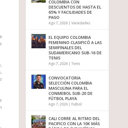
COLOMBIA CON
i
DESCUENTOS DE HASTA EL
r
65% Y FACILIDADES DE
e
PAGO
l
Ago 7, 2026
|
Variedades
v
o
l
a
EL EQUIPO COLOMBIA
u
FEMENINO CLASIFICÓ A LAS
s
m
SEMIFINALES DEL
e
SUDAMERICANO SUB-16 DE
n
TENIS
.
Ago 7, 2026
|
Tenis
,
,
CONVOCATORIA
o
SELECCIÓN COLOMBIA
MASCULINA PARA EL
CONMEBOL SUB-20 DE
FÚTBOL PLAYA
e
Ago 7, 2026
|
Futbol
n
CALI CORRE AL RITMO DEL
PACIFICO CON LA 10K MÁS