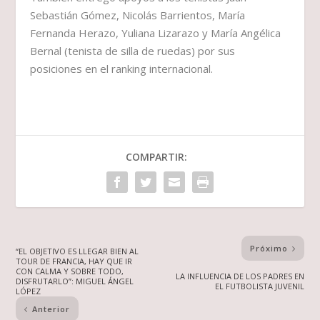
Sebastián Gómez, Nicolás Barrientos, María
Fernanda Herazo, Yuliana Lizarazo y María Angélica
Bernal (tenista de silla de ruedas) por sus
posiciones en el ranking internacional.
COMPARTIR:
Próximo
“EL OBJETIVO ES LLEGAR BIEN AL
TOUR DE FRANCIA, HAY QUE IR
CON CALMA Y SOBRE TODO,
LA INFLUENCIA DE LOS PADRES EN
DISFRUTARLO”: MIGUEL ÁNGEL
EL FUTBOLISTA JUVENIL
LÓPEZ
Anterior