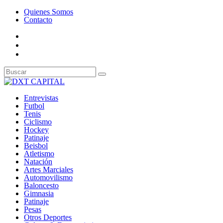
Quienes Somos
Contacto
Entrevistas
Futbol
Tenis
Ciclismo
Hockey
Patinaje
Beisbol
Atletismo
Natación
Artes Marciales
Automovilismo
Baloncesto
Gimnasia
Patinaje
Pesas
Otros Deportes