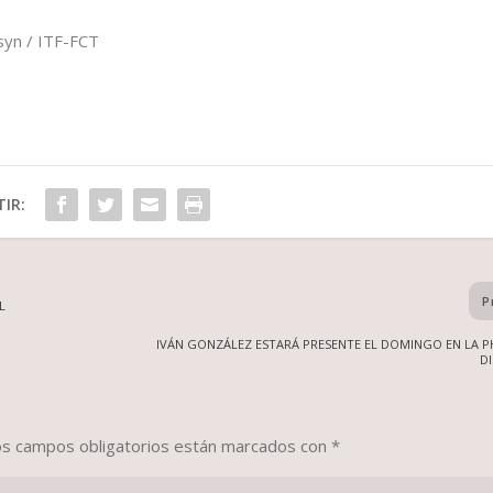
syn / ITF-FCT
IR:
P
L
IVÁN GONZÁLEZ ESTARÁ PRESENTE EL DOMINGO EN LA P
D
os campos obligatorios están marcados con
*