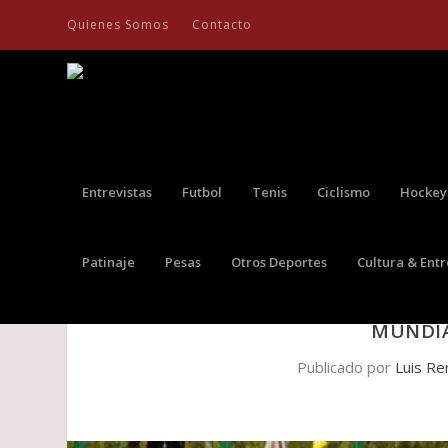
Quienes Somos
Contacto
Entrevistas
Futbol
Tenis
Ciclismo
Hockey
Patinaje
Pesas
Otros Deportes
Cultura & Ent
EQUIPO COLOMBIA COLSANITA
MUNDIA
Publicado por
Luis Re