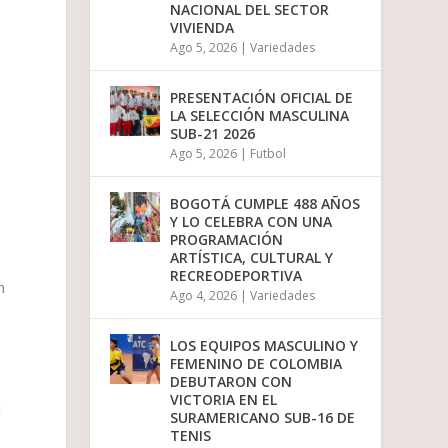
NACIONAL DEL SECTOR
i
VIVIENDA
r
Ago 5, 2026
|
Variedades
e
l
v
PRESENTACIÓN OFICIAL DE
o
LA SELECCIÓN MASCULINA
l
SUB-21 2026
u
Ago 5, 2026
|
Futbol
m
e
n
BOGOTÁ CUMPLE 488 AÑOS
.
Y LO CELEBRA CON UNA
PROGRAMACIÓN
ARTÍSTICA, CULTURAL Y
RECREODEPORTIVA
n
Ago 4, 2026
|
Variedades
LOS EQUIPOS MASCULINO Y
FEMENINO DE COLOMBIA
DEBUTARON CON
VICTORIA EN EL
l
SURAMERICANO SUB-16 DE
TENIS