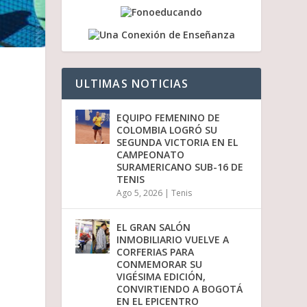
a
b
a
j
o
p
ULTIMAS NOTICIAS
a
r
a
EQUIPO FEMENINO DE
a
COLOMBIA LOGRÓ SU
u
SEGUNDA VICTORIA EN EL
m
CAMPEONATO
e
SURAMERICANO SUB-16 DE
n
TENIS
t
Ago 5, 2026
|
Tenis
a
r
o
EL GRAN SALÓN
d
INMOBILIARIO VUELVE A
i
CORFERIAS PARA
s
CONMEMORAR SU
m
VIGÉSIMA EDICIÓN,
i
CONVIRTIENDO A BOGOTÁ
n
EN EL EPICENTRO
u