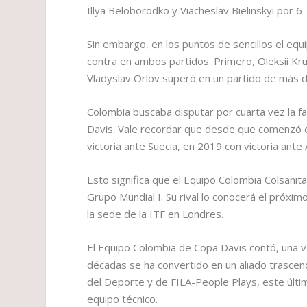
Illya Beloborodko y Viacheslav Bielinskyi por 6-
Sin embargo, en los puntos de sencillos el eq
contra en ambos partidos. Primero, Oleksii Kru
Vladyslav Orlov superó en un partido de más de
Colombia buscaba disputar por cuarta vez la fas
Davis. Vale recordar que desde que comenzó e
victoria ante Suecia, en 2019 con victoria ant
Esto significa que el Equipo Colombia Colsanit
Grupo Mundial I. Su rival lo conocerá el próxi
la sede de la ITF en Londres.
El Equipo Colombia de Copa Davis contó, una ve
décadas se ha convertido en un aliado trascen
del Deporte y de FILA-People Plays, este últi
equipo técnico.