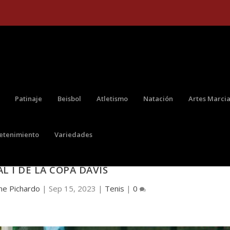
Patinaje
Beisbol
Atletismo
Natación
Artes Marcia
retenimiento
Variedades
S FUE SUPERADO POR UCRANIA EN EL GRUPO
L I DE LA COPA DAVIS
ne Pichardo
|
Sep 15, 2023
|
Tenis
|
0