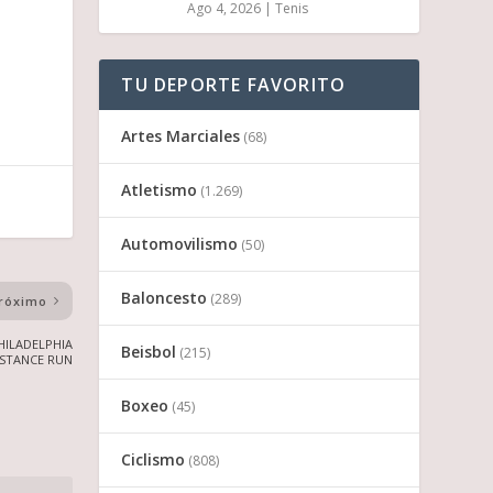
Ago 4, 2026
|
Tenis
TU DEPORTE FAVORITO
Artes Marciales
(68)
Atletismo
(1.269)
Automovilismo
(50)
Baloncesto
(289)
róximo
HILADELPHIA
Beisbol
(215)
ISTANCE RUN
Boxeo
(45)
Ciclismo
(808)