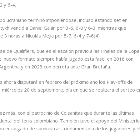
2 y 6-4.
uipo ucraniano terminó imponiéndose, incluso estando set en
tykh venció a Daniel Galán por 3-6, 6-0 y 6-3; mientras que
 3 horas a Nicolás Mejía por 5-7, 6-4 y 7-6(4).
e de Qualifiers, que es el escalón previo a las Finales de la Copa
l nuevo formato siempre había jugado esta fase: en 2018 con
e Argentina y en 2023 con derrota ante Gran Bretaña.
as ahora disputará en febrero del próximo año los Play-offs de
mo miércoles 20 de septiembre, día en que se realizará el sorteo e
z más, con el patrocinio de Colsanitas que durante las últimas
dental del tenis colombiano. También tuvo el apoyo del Ministerio
mo encargado de suministrar la indumentaria de los jugadores y e