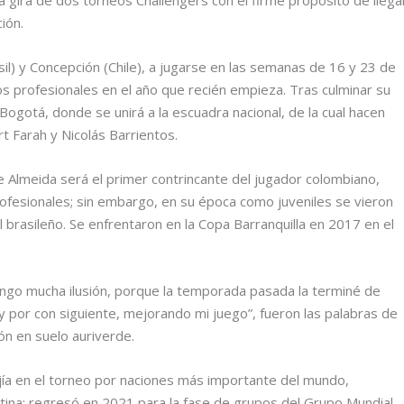
ión.
asil) y Concepción (Chile), a jugarse en las semanas de 16 y 23 de
 profesionales en el año que recién empieza. Tras culminar su
 Bogotá, donde se unirá a la escuadra nacional, de la cual hacen
t Farah y Nicolás Barrientos.
de Almeida será el primer contrincante del jugador colombiano,
ofesionales; sin embargo, en su época como juveniles se vieron
l brasileño. Se enfrentaron en la Copa Barranquilla en 2017 en el
engo mucha ilusión, porque la temporada pasada la terminé de
y por con siguiente, mejorando mi juego”, fueron las palabras de
ón en suelo auriverde.
ejía en el torneo por naciones más importante del mundo,
ina; regresó en 2021 para la fase de grupos del Grupo Mundial