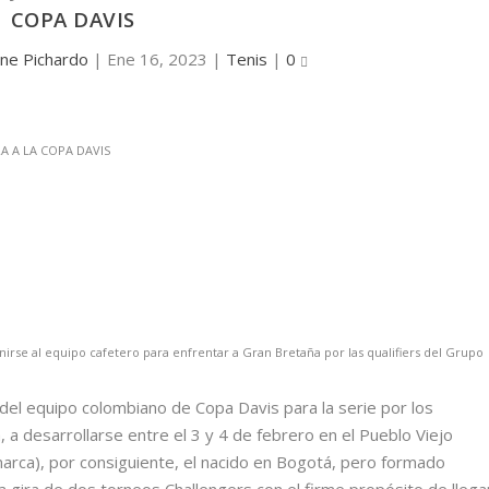
COPA DAVIS
ene Pichardo
|
Ene 16, 2023
|
Tenis
|
0
nirse al equipo cafetero para enfrentar a Gran Bretaña por las qualifiers del Grupo
del equipo colombiano de Copa Davis para la serie por los
 a desarrollarse entre el 3 y 4 de febrero en el Pueblo Viejo
marca), por consiguiente, el nacido en Bogotá, pero formado
na gira de dos torneos Challengers con el firme propósito de llega