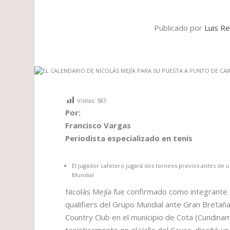
Publicado por
Luis R
Visitas:
583
Por:
Francisco Vargas
Periodista especializado en tenis
El jugador cafetero jugará dos torneos previos antes de u
Mundial
Nicolás Mejía fue confirmado como integrante 
qualifiers del Grupo Mundial ante Gran Bretaña,
Country Club en el municipio de Cota (Cundina
tenísticamente en el Valle del Cauca, diseñó u