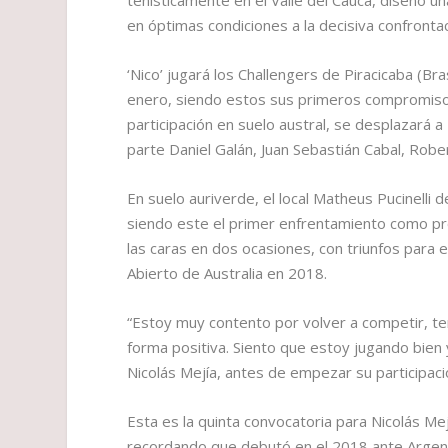
en óptimas condiciones a la decisiva confrontac
‘Nico’ jugará los Challengers de Piracicaba (Br
enero, siendo estos sus primeros compromisos
participación en suelo austral, se desplazará a
parte Daniel Galán, Juan Sebastián Cabal, Rober
En suelo auriverde, el local Matheus Pucinelli 
siendo este el primer enfrentamiento como pr
las caras en dos ocasiones, con triunfos para e
Abierto de Australia en 2018.
“Estoy muy contento por volver a competir, t
forma positiva. Siento que estoy jugando bien 
Nicolás Mejía, antes de empezar su participaci
Esta es la quinta convocatoria para Nicolás M
recordando que debutó en el 2018 ante Argent