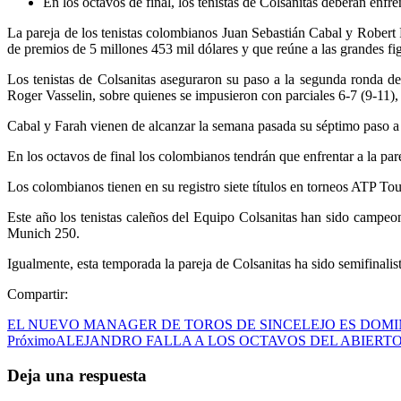
En los octavos de final, los tenistas de Colsanitas deberán enf
La pareja de los tenistas colombianos Juan Sebastián Cabal y Robert 
de premios de 5 millones 453 mil dólares y que reúne a las grandes fig
Los tenistas de Colsanitas aseguraron su paso a la segunda ronda de
Roger Vasselin, sobre quienes se impusieron con parciales 6-7 (9-11),
Cabal y Farah vienen de alcanzar la semana pasada su séptimo paso a s
En los octavos de final los colombianos tendrán que enfrentar a la pa
Los colombianos tienen en su registro siete títulos en torneos ATP Tou
Este año los tenistas caleños del Equipo Colsanitas han sido camp
Munich 250.
Igualmente, esta temporada la pareja de Colsanitas ha sido semifinalis
Compartir:
EL NUEVO MANAGER DE TOROS DE SINCELEJO ES DOM
Próximo
ALEJANDRO FALLA A LOS OCTAVOS DEL ABIERT
Deja una respuesta