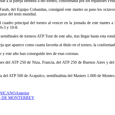
rentar a la pareja siembra 4 del torneo, conformada por los españoles F
Farah, del Equipo Colsanitas, consiguió este martes su paso los octavo
uras del tenis mundial.
l cuadro principal del torneo al vencer en la jornada de este martes 
 6-3 y 10-8.
emifinales de torneos ATP Tour de este año, tras llegar hasta esta ron
reja que aparece como cuarta favorita al título en el torneo, la conform
r y este año han conseguido tres de esas coronas.
eones del ATP 250 de Niza, Francia, del ATP 250 de Buenos Aires y d
ta del ATP 500 de Acapulco, semifinalista del Masters 1.000 de Montecar
INICANO
Anterior
O DE MONTERREY