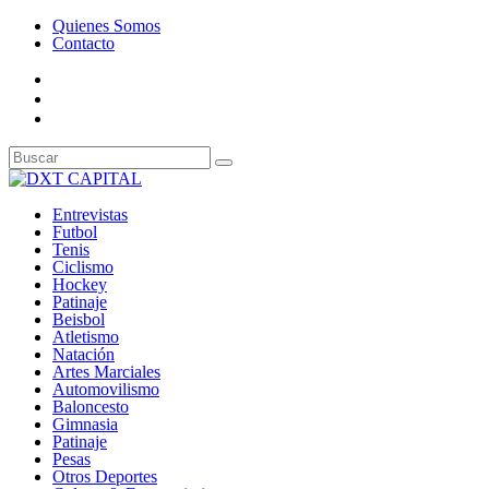
Quienes Somos
Contacto
Entrevistas
Futbol
Tenis
Ciclismo
Hockey
Patinaje
Beisbol
Atletismo
Natación
Artes Marciales
Automovilismo
Baloncesto
Gimnasia
Patinaje
Pesas
Otros Deportes