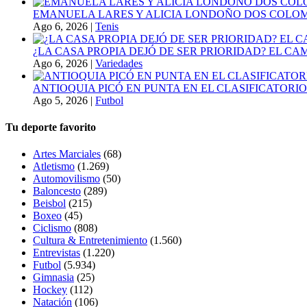
EMANUELA LARES Y ALICIA LONDOÑO DOS COLOMBI
Ago 6, 2026
|
Tenis
¿LA CASA PROPIA DEJÓ DE SER PRIORIDAD? EL C
Ago 6, 2026
|
Variedades
ANTIOQUIA PICÓ EN PUNTA EN EL CLASIFICATORIO
Ago 5, 2026
|
Futbol
Tu deporte favorito
Artes Marciales
(68)
Atletismo
(1.269)
Automovilismo
(50)
Baloncesto
(289)
Beisbol
(215)
Boxeo
(45)
Ciclismo
(808)
Cultura & Entretenimiento
(1.560)
Entrevistas
(1.220)
Futbol
(5.934)
Gimnasia
(25)
Hockey
(112)
Natación
(106)