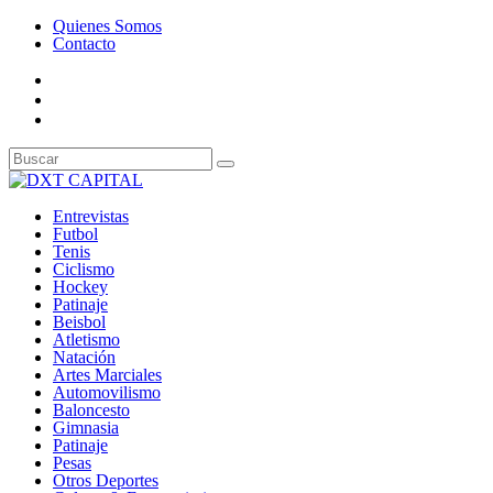
Quienes Somos
Contacto
Entrevistas
Futbol
Tenis
Ciclismo
Hockey
Patinaje
Beisbol
Atletismo
Natación
Artes Marciales
Automovilismo
Baloncesto
Gimnasia
Patinaje
Pesas
Otros Deportes