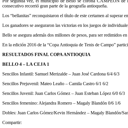
Por segunda vez, el municipio de Bello se corona CAMPEÓN de la
consecutivo recorrió gran parte de la geografía antioqueña.
Los “bellanitas” reconquistaron el título de este certamen al superar e
Los ganadores se aseguraron las victorias en los juegos de individuales
Bello se asegura además dos millones de pesos, para ser redimidos e
En la edición 2016 de la “Copa Antioquia de Tenis de Campo” partici
RESULTADOS FINAL COPA ANTIOQUIA
BELLO 4 – LA CEJA 1
Sencillos Infantil: Samuel Merizalde – Juan José Cardona 6/4 6/3
Sencillos Prejuvenil: Mateo Leaño – Camila Castro 6/1 6/2
Sencillos Juvenil: Juan Carlos Gómez – Juan Esteban López 6/0 6/3
Sencillos femenino: Alejandra Romero – Magaly Blandón 0/6 1/6
Dobles: Juan Carlos Gómez/Kevin Hernández – Magaly Blandón/Santi
Compartir: