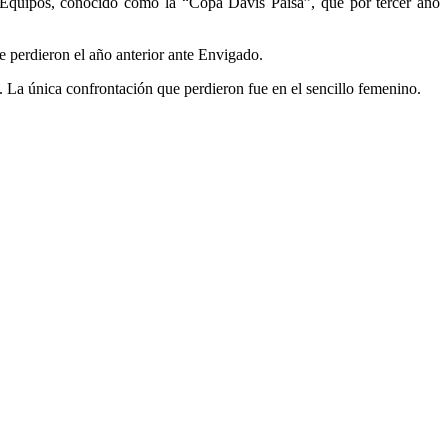
quipos, conocido como la “Copa Davis Paisa”, que por tercer año
ue perdieron el año anterior ante Envigado.
es. La única confrontación que perdieron fue en el sencillo femenino.