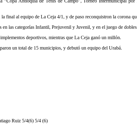
 “Copa Antioquia de Tenis de Campo”, Torneo Intermunicipal por E
n la final al equipo de La Ceja 4/1, y de paso reconquistron la corona q
 en las categorías Infantil, Prejuvenil y Juvenil, y en el juego de dobl
n implementos deportivos, mientras que La Ceja ganó un millón.
paron un total de 15 municipios, y debutó un equipo del Urabá.
ago Ruiz 5/4(6) 5/4 (6)