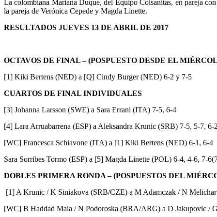
La colombiana Mariana Duque, del Equipo Colsanitas, en pareja con la
la pareja de Verónica Cepede y Magda Linette.
RESULTADOS JUEVES 13 DE ABRIL DE 2017
OCTAVOS DE FINAL – (POSPUESTO DESDE EL MIÉRCOL
[1] Kiki Bertens (NED) a [Q] Cindy Burger (NED) 6-2 y 7-5
CUARTOS DE FINAL INDIVIDUALES
[3] Johanna Larsson (SWE) a Sara Errani (ITA) 7-5, 6-4
[4] Lara Arruabarrena (ESP) a Aleksandra Krunic (SRB) 7-5, 5-7, 6-
[WC] Francesca Schiavone (ITA) a [1] Kiki Bertens (NED) 6-1, 6-4
Sara Sorribes Tormo (ESP) a [5] Magda Linette (POL) 6-4, 4-6, 7-6(
DOBLES PRIMERA RONDA – (POSPUESTOS DEL MIÉRC
[1] A Krunic / K Siniakova (SRB/CZE) a M Adamczak / N Melichar (
[WC] B Haddad Maia / N Podoroska (BRA/ARG) a D Jakupovic / G 