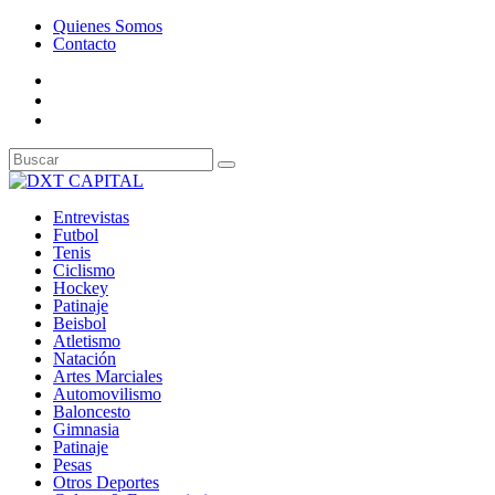
Quienes Somos
Contacto
Entrevistas
Futbol
Tenis
Ciclismo
Hockey
Patinaje
Beisbol
Atletismo
Natación
Artes Marciales
Automovilismo
Baloncesto
Gimnasia
Patinaje
Pesas
Otros Deportes