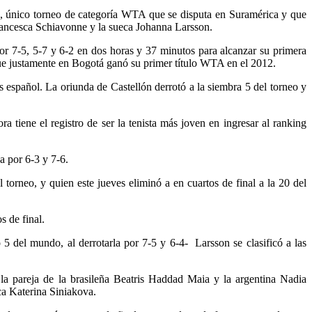
TA, único torneo de categoría WTA que se disputa en Suramérica y que
 Francesca Schiavonne y la sueca Johanna Larsson.
or 7-5, 5-7 y 6-2 en dos horas y 37 minutos para alcanzar su primera
que justamente en Bogotá ganó su primer título WTA en el 2012.
is español. La oriunda de Castellón derrotó a la siembra 5 del torneo y
 tiene el registro de ser la tenista más joven en ingresar al ranking
a por 6-3 y 7-6.
torneo, y quien este jueves eliminó a en cuartos de final a la 20 del
s de final.
5 del mundo, al derrotarla por 7-5 y 6-4- Larsson se clasificó a las
; la pareja de la brasileña Beatris Haddad Maia y la argentina Nadia
ca Katerina Siniakova.