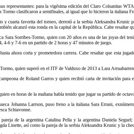
 sus representantes: para la vigésima edición del Claro Colsanitas W
 Tormo clasificaron a semifinales, al igual que lo hicieron la italiana
 y cuarta favorita del torneo, derrotó a la serbia Aleksandra Krunic p
ambién alcanzó esta ronda en la capital de la República. Cabe resaltar 
rica Sara Sorribes-Tormo, quien con 20 años es una de las joyas del ten
, 4-6 y 7-6 en un partido de 2 horas y 47 minutos de juego.
asta ahora corta y prometedora carrera. Cabe resaltar que esta jugadora
bes-Tormo, quien superó en el ITF de Valduxo de 2013 a Lara Arruabarren
 campeona de Roland Garros y quien recibió carta de invitación para el 
uien en horas de la mañana había tenido que jugar su partido de octavo
sueca Johanna Larrson, puso freno a la italiana Sara Errani, exnúmero 
ncesca Schiavonne.
a pareja de la argentina Catalina Pella y la argentina Daniela Seguel
da Linette, así como la pareja de la serbia Aleksandra Krunic y la che