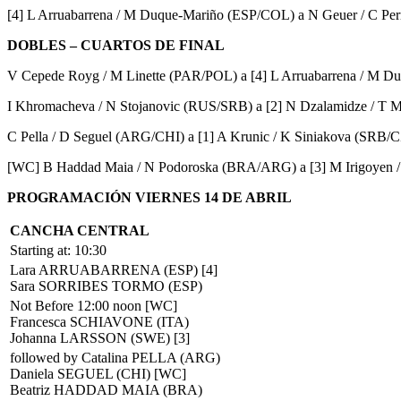
[4] L Arruabarrena / M Duque-Mariño (ESP/COL) a N Geuer / C Perri
DOBLES – CUARTOS DE FINAL
V Cepede Royg / M Linette (PAR/POL) a [4] L Arruabarrena / M Du
I Khromacheva / N Stojanovic (RUS/SRB) a [2] N Dzalamidze / T Ma
C Pella / D Seguel (ARG/CHI) a [1] A Krunic / K Siniakova (SRB/CZE)
[WC] B Haddad Maia / N Podoroska (BRA/ARG) a [3] M Irigoyen / P
PROGRAMACIÓN VIERNES 14 DE ABRIL
CANCHA CENTRAL
Starting at: 10:30
Lara ARRUABARRENA (ESP) [4]
Sara SORRIBES TORMO (ESP)
Not Before 12:00 noon [WC]
Francesca SCHIAVONE (ITA)
Johanna LARSSON (SWE) [3]
followed by Catalina PELLA (ARG)
Daniela SEGUEL (CHI) [WC]
Beatriz HADDAD MAIA (BRA)