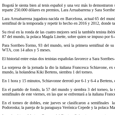
Bogotá le sienta bien al tenis español y una vez más lo demostraron
reparte 250.000 dólares en premios, Lara Arruabarrena y Sara Sorribes
Lara Arruabarrena jugadora nacida en Barcelona, actual 65 del mundo
semifinal de la temporada y repetir lo hecho en 2016 y 2012, donde t
Su rival en la ronda de las cuatro mejores será la también tenista ibé
87 del mundo, la polaca Magda Linette, sobre quien se impuso por 6-4
Para Sorribes-Tormo, 93 del mundo, será la primera semifinal de su h
WTA, con 14 años y 5 meses.
El historial entre estas dos tenistas españolas favorece a Sara Sorri
La sorpresa de la jornada la dio la italiana Francesca Schiavone, ex
mundo, la holandesa Kiki Bertens, siembra 1 del torneo.
En 1 hora y 15 minutos, Schiavonne derrotó por 6-1 y 6-4 a Bertens, q
En el partido de fondo, la 57 del mundo y siembra 3 del torneo, la 
semifinales de este viernes, en las que se enfrentará a la italiana Fra
En el torneo de dobles, este jueves se clasificaron a semifinales l
Podoroska; la pareja de la paraguaya Verónica Cepede y la polaca Mag