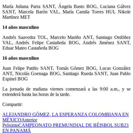
María Juliana Parra SANT, Ángela Basto BOG, Luciana Gálvez
SANT, Marcela Barón VAL, María Camila Torres HUI, Nikole
Martínez MET
14 años masculino
Andrés Saavedra TOL, Marcelo Mariño ANT, Santiago Ordóñez
VAL, Andrés Felipe Castañeda BOG, Andrés Jiménez SANT,
Eduar Mateo Castañeda BOG
16 años masculino
Juan Felipe Patiño SANT, Tomás Gómez BOG, Lucas González
ANT, Nicolás Goenaga BOG, Santiago Rueda SANT, Juan Pablo
Espinel BOG
La jornada de mañana viernes comenzará a las 9:00 a.m., y se
extenderá hasta las horas de la tarde.
Compartir:
ALEJANDRO GÓMEZ, LA ESPERANZA COLOMBIANA EN
MÉXICO
Anterior
Próximo
CAMPEONATO PREMUNDIAL DE BÉISBOL SUB23
EN PANAMÁ