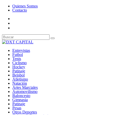
Quienes Somos
Contacto
Entrevistas
Futbol
Tenis
Ciclismo
Hockey
Patinaje
Beisbol
Atletismo
Natación
Artes Marciales
Automovilismo
Baloncesto
Gimnasia
Patinaje
Pesas
Otros Deportes