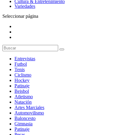
Cultura & Entretenimiento
Variedades
Seleccionar página
Entrevistas
Futbol
Tenis
Ciclismo
Hockey
Patinaje
Beisbol
Atletismo
Natación
Artes Marciales
Automovilismo
Baloncesto
Gimnasia
Patinaje
Pesas