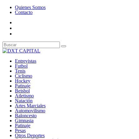
Quienes Somos
Contacto
Entrevistas
Futbol
Tenis
Ciclismo
Hockey
Patinaje
Beisbol
Atletismo
Natación
Artes Marciales
Automovilismo
Baloncesto
Gimnasia
Patinaje
Pesas
Otros Deportes