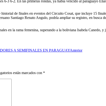
es 6-3 6-2. En las primeras rondas, ya había vencido al paraguayo Elías
storial de finales en eventos del Circuito Cosat, que incluye 15 finales,
peruano Santiago Renato Angulo, podría ampliar su registro, en busca de
es en la rama femenina, superando a la boliviana Isabela Canedo, y jugar
ADORES A SEMIFINALES EN PARAGUAY
Anterior
gatorios están marcados con
*