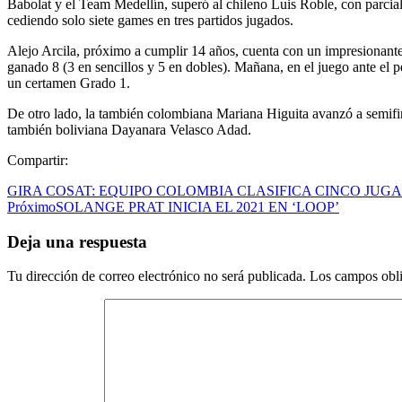
Babolat y el Team Medellín, superó al chileno Luis Roble, con parcial
cediendo solo siete games en tres partidos jugados.
Alejo Arcila, próximo a cumplir 14 años, cuenta con un impresionante hi
ganado 8 (3 en sencillos y 5 en dobles). Mañana, en el juego ante el 
un certamen Grado 1.
De otro lado, la también colombiana Mariana Higuita avanzó a semifinal
también boliviana Dayanara Velasco Adad.
Compartir:
GIRA COSAT: EQUIPO COLOMBIA CLASIFICA CINCO JUG
Próximo
SOLANGE PRAT INICIA EL 2021 EN ‘LOOP’
Deja una respuesta
Tu dirección de correo electrónico no será publicada.
Los campos obli