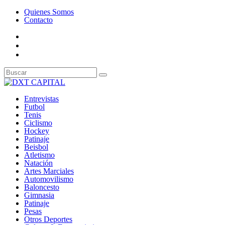
Quienes Somos
Contacto
Entrevistas
Futbol
Tenis
Ciclismo
Hockey
Patinaje
Beisbol
Atletismo
Natación
Artes Marciales
Automovilismo
Baloncesto
Gimnasia
Patinaje
Pesas
Otros Deportes