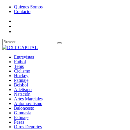
Quienes Somos
Contacto
Entrevistas
Futbol
Tenis
Ciclismo
Hockey
Patinaje
Beisbol
Atletismo
Natación
Artes Marciales
Automovilismo
Baloncesto
Gimnasia
Patinaje
Pesas
Otros Deportes