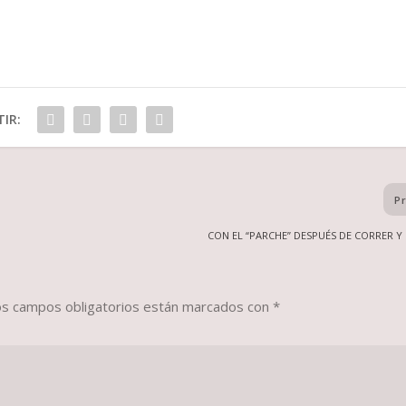
IR:
P
CON EL “PARCHE” DESPUÉS DE CORRER 
os campos obligatorios están marcados con
*