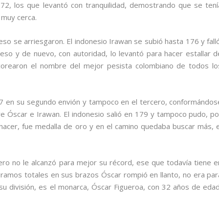
172, los que levantó con tranquilidad, demostrando que se tení
a muy cerca.
eso se arriesgaron. El indonesio Irawan se subió hasta 176 y falló
eso y de nuevo, con autoridad, lo levantó para hacer estallar d
e corearon el nombre del mejor pesista colombiano de todos lo
177 en su segundo envión y tampoco en el tercero, conformándos
ntre Óscar e Irawan. El indonesio salió en 179 y tampoco pudo, po
 hacer, fue medalla de oro y en el camino quedaba buscar más, e
pero no le alcanzó para mejor su récord, ese que todavía tiene e
gramos totales en sus brazos Óscar rompió en llanto, no era par
u división, es el monarca, Óscar Figueroa, con 32 años de edad