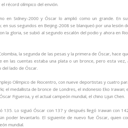
el récord olímpico del envión.
mino en Sidney-2000 y Óscar lo amplió como un grande. En su
; en sus segundos en Beijing-2008 se blanqueó por una lesión d
la gloria, se subió al segundo escalón del podio y ahora en Rio
e Colombia, la segunda de las pesas y la primera de Óscar, hace qu
e en las cuentas estaba una plata o un bronce, pero esta vez, 
vo del lado de Óscar.
omplejo Olímpico de Riocentro, con nueve deportistas y cuatro par
ki; el medallista de bronce de Londres, el indonesio Eko Irawan; e
Óscar Figueroa, y el actual campeón mundial, el chino Lijun Chen.
ntó 135. Lo siguió Óscar con 137 y después llegó Irawan con 142
sin poder levantarlo. El siguiente de nuevo fue Óscar, quien co
eón mundial.