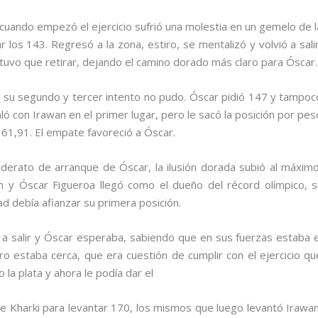
y cuando empezó el ejercicio sufrió una molestia en un gemelo de l
 los 143. Regresó a la zona, estiro, se mentalizó y volvió a salir
e tuvo que retirar, dejando el camino dorado más claro para Óscar.
 en su segundo y tercer intento no pudo. Óscar pidió 147 y tampoc
ló con Irawan en el primer lugar, pero le sacó la posición por pes
o 61,91. El empate favoreció a Óscar.
iderato de arranque de Óscar, la ilusión dorada subió al máximo
 y Óscar Figueroa llegó como el dueño del récord olímpico, sí
d debía afianzar su primera posición.
 salir y Óscar esperaba, sabiendo que en sus fuerzas estaba e
ro estaba cerca, que era cuestión de cumplir con el ejercicio qu
 la plata y ahora le podía dar el
fue Kharki para levantar 170, los mismos que luego levantó Irawan