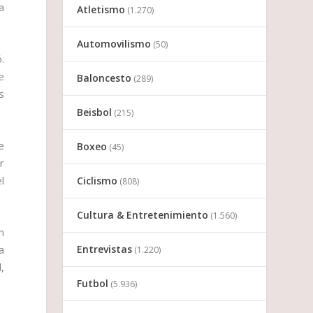
a
Atletismo
(1.270)
Automovilismo
(50)
.
e
Baloncesto
(289)
s
Beisbol
(215)
e
Boxeo
(45)
r
l
Ciclismo
(808)
Cultura & Entretenimiento
(1.560)
n
Entrevistas
a
(1.220)
,
Futbol
(5.936)