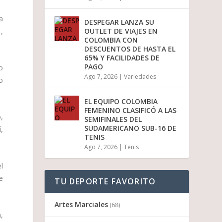
a
DESPEGAR LANZA SU
,
OUTLET DE VIAJES EN
COLOMBIA CON
DESCUENTOS DE HASTA EL
65% Y FACILIDADES DE
PAGO
o
Ago 7, 2026
|
Variedades
o
EL EQUIPO COLOMBIA
FEMENINO CLASIFICÓ A LAS
,
SEMIFINALES DEL
SUDAMERICANO SUB-16 DE
,
TENIS
Ago 7, 2026
|
Tenis
l
e
TU DEPORTE FAVORITO
Artes Marciales
(68)
,