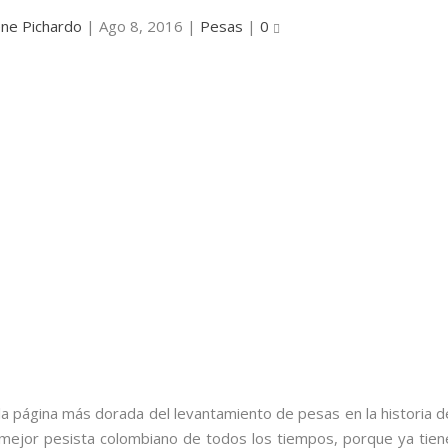
ene Pichardo
|
Ago 8, 2016
|
Pesas
|
0
 la página más dorada del levantamiento de pesas en la historia d
l mejor pesista colombiano de todos los tiempos, porque ya tien