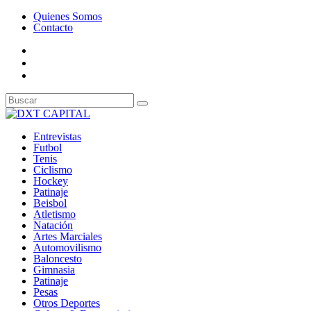
Quienes Somos
Contacto
Entrevistas
Futbol
Tenis
Ciclismo
Hockey
Patinaje
Beisbol
Atletismo
Natación
Artes Marciales
Automovilismo
Baloncesto
Gimnasia
Patinaje
Pesas
Otros Deportes