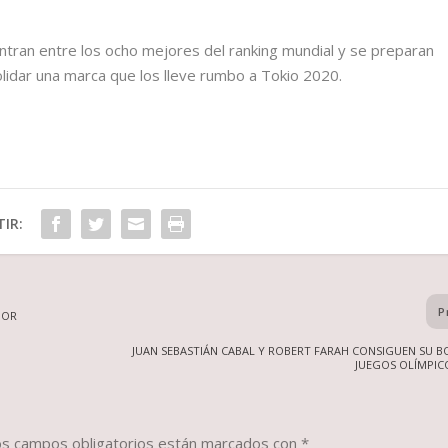
ntran entre los ocho mejores del ranking mundial y se preparan
solidar una marca que los lleve rumbo a Tokio 2020.
IR:
P
POR
JUAN SEBASTIÁN CABAL Y ROBERT FARAH CONSIGUEN SU B
JUEGOS OLÍMPIC
os campos obligatorios están marcados con
*