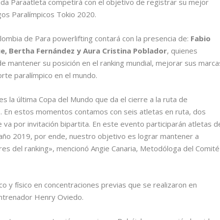
da Paraatleta competirá con el objetivo de registrar su mejor
egos Paralímpicos Tokio 2020.
olombia de Para powerlifting contará con la presencia de:
Fabio
ue, Bertha Fernández y Aura Cristina Poblador
, quienes
 de mantener su posición en el ranking mundial, mejorar sus marca
orte paralímpico en el mundo.
 la última Copa del Mundo que da el cierre a la ruta de
kio. En estos momentos contamos con seis atletas en ruta, dos
va por invitación bipartita. En este evento participarán atletas d
año 2019, por ende, nuestro objetivo es lograr mantener a
res del ranking», mencionó Angie Canaria, Metodóloga del Comité
co y físico en concentraciones previas que se realizaron en
 entrenador Henry Oviedo.