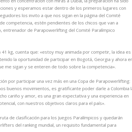
nto en concentración con miras a Dubái, la preparación ha sido
diciones y esperamos estar dentro de los primeros lugares con
guidores los invito a que nos sigan en la página del Comité
a de competencia, estén pendientes de los chicos que van a
 entrenador de Parapowerlifting del Comité Paralímpico
ta 41 kg, cuenta que: «estoy muy animada por competir, la idea es
e tenido la oportunidad de participar en Bogotá, Georgia y ahora e
 que me sigan y se enteren de todo sobre la competencia».
ón por participar una vez más en una Copa de Parapowerlifting:
os buenos movimientos, es gratificante poder darle a Colombia l
cho cariño y amor, es una gran expectativa y una experiencia en
otencial, con nuestros objetivos claros para el país».
ruta de clasificación para los Juegos Paralímpicos y quedarán
lifters del ranking mundial, un requisito fundamental para