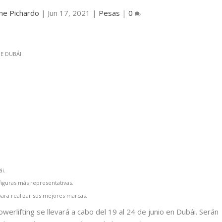
ne Pichardo
|
Jun 17, 2021
|
Pesas
|
0
ái.
iguras más representativas.
para realizar sus mejores marcas.
rlifting se llevará a cabo del 19 al 24 de junio en Dubái. Serán