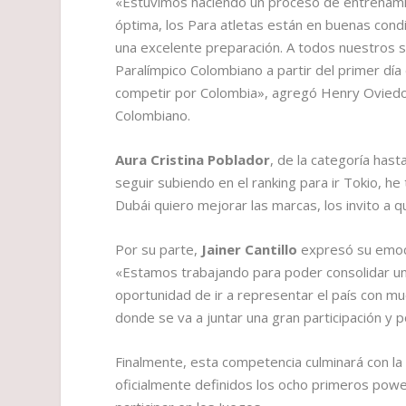
«Estuvimos haciendo un proceso de entrenamie
óptima, los Para atletas están en buenas con
una excelente preparación. A todos nuestros se
Paralímpico Colombiano a partir del primer dí
competir por Colombia», agregó Henry Oviedo,
Colombiano.
Aura Cristina Poblador
, de la categoría has
seguir subiendo en el ranking para ir Tokio, h
Dubái quiero mejorar las marcas, los invito a
Por su parte,
Jainer Cantillo
expresó su emoci
«Estamos trabajando para poder consolidar un
oportunidad de ir a representar el país con mu
donde se va a juntar una gran participación y p
Finalmente, esta competencia culminará con la 
oficialmente definidos los ocho primeros power