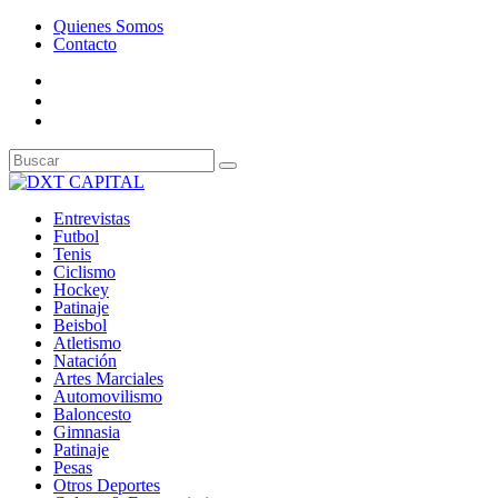
Quienes Somos
Contacto
Entrevistas
Futbol
Tenis
Ciclismo
Hockey
Patinaje
Beisbol
Atletismo
Natación
Artes Marciales
Automovilismo
Baloncesto
Gimnasia
Patinaje
Pesas
Otros Deportes