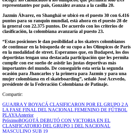
representantes por país, González avanza a la casilla 20.
Jazmín Álvarez, en Shanghái se ubicó en el puesto 30 con 6.416
puntos para su ranquin mundial, está ahora en el puesto 28 de
la general con 22.375 puntos. De acuerdo con los criterios de
clasificación, la colombiana avanzaría al puesto 23.
“Estas posiciones le dan posibilidad a los skaters colombianos
de continuar en la búsqueda de su cupo a los Olímpicos de París
en la modalidad de street. Esperamos que, en Budapest, los dos
deportistas tengan una destacada participación que les permita
cumplir con ese sueño de asistir las justas deportivas más
importantes del mundo. De conseguirlo esta sería la segunda
ocasión para Jhancarlos y la primera para Jazmín y para una
mujer colombiana en el skateboarding”, señaló José Acevedo,
presidente de la Federación Colombiana de Patinaje.
Compartir:
GUAJIRA Y BOYACÁ CLASIFICARON POR EL GRUPO 2 A
LA FASE FINAL DEL NACIONAL FEMENINO DE FÚTBOL
PLAYA
Anterior
Próximo
BOGOTÁ DEBUTÓ CON VICTORIA EN EL
CLASIFICATORIO DEL GRUPO 1 DEL NACIONAL
MASCULINO SUB 19