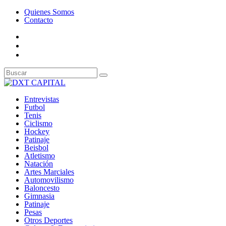
Quienes Somos
Contacto
Entrevistas
Futbol
Tenis
Ciclismo
Hockey
Patinaje
Beisbol
Atletismo
Natación
Artes Marciales
Automovilismo
Baloncesto
Gimnasia
Patinaje
Pesas
Otros Deportes