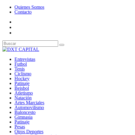
Quienes Somos
Contacto
Entrevistas
Futbol
Tenis
Ciclismo
Hockey
Patinaje
Beisbol
Atletismo
Natación
Artes Marciales
Automovilismo
Baloncesto
Gimnasia
Patinaje
Pesas
Otros Deportes