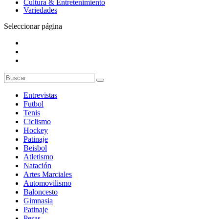
Cultura & Entretenimiento
Variedades
Seleccionar página
Entrevistas
Futbol
Tenis
Ciclismo
Hockey
Patinaje
Beisbol
Atletismo
Natación
Artes Marciales
Automovilismo
Baloncesto
Gimnasia
Patinaje
Pesas