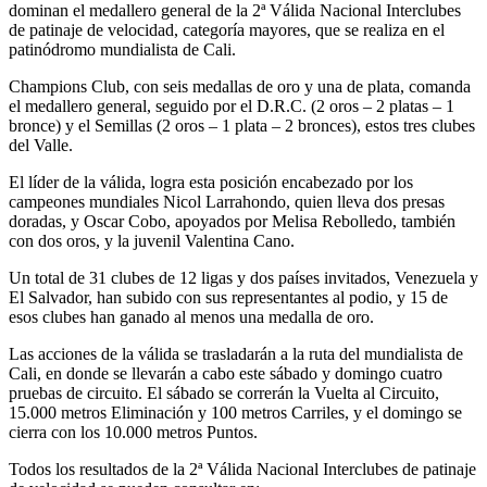
dominan el medallero general de la 2ª Válida Nacional Interclubes
de patinaje de velocidad, categoría mayores, que se realiza en el
patinódromo mundialista de Cali.
Champions Club, con seis medallas de oro y una de plata, comanda
el medallero general, seguido por el D.R.C. (2 oros – 2 platas – 1
bronce) y el Semillas (2 oros – 1 plata – 2 bronces), estos tres clubes
del Valle.
El líder de la válida, logra esta posición encabezado por los
campeones mundiales Nicol Larrahondo, quien lleva dos presas
doradas, y Oscar Cobo, apoyados por Melisa Rebolledo, también
con dos oros, y la juvenil Valentina Cano.
Un total de 31 clubes de 12 ligas y dos países invitados, Venezuela y
El Salvador, han subido con sus representantes al podio, y 15 de
esos clubes han ganado al menos una medalla de oro.
Las acciones de la válida se trasladarán a la ruta del mundialista de
Cali, en donde se llevarán a cabo este sábado y domingo cuatro
pruebas de circuito. El sábado se correrán la Vuelta al Circuito,
15.000 metros Eliminación y 100 metros Carriles, y el domingo se
cierra con los 10.000 metros Puntos.
Todos los resultados de la 2ª Válida Nacional Interclubes de patinaje