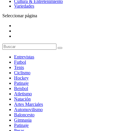
Cultura & Entretenimiento
Variedades
Seleccionar página
Entrevistas
Futbol
Tenis
Ciclismo
Hockey
Patinaje
Beisbol
Atletismo
Natación
Artes Marciales
Automovilismo
Baloncesto
Gimnasia
Patinaje
Pesas