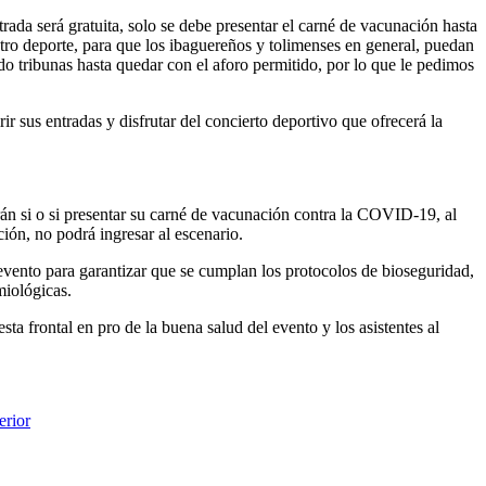
trada será gratuita, solo se debe presentar el carné de vacunación hasta
stro deporte, para que los ibaguereños y tolimenses en general, puedan
 tribunas hasta quedar con el aforo permitido, por lo que le pedimos
r sus entradas y disfrutar del concierto deportivo que ofrecerá la
erán si o si presentar su carné de vacunación contra la COVID-19, al
ión, no podrá ingresar al escenario.
 evento para garantizar que se cumplan los protocolos de bioseguridad,
miológicas.
a frontal en pro de la buena salud del evento y los asistentes al
erior