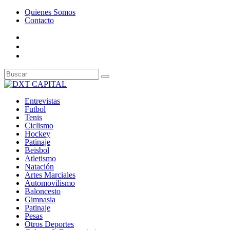
Quienes Somos
Contacto
Entrevistas
Futbol
Tenis
Ciclismo
Hockey
Patinaje
Beisbol
Atletismo
Natación
Artes Marciales
Automovilismo
Baloncesto
Gimnasia
Patinaje
Pesas
Otros Deportes