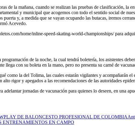
ras de la mañana, cuando se realizan las pruebas de clasificación, la en
epartamental y municipal que acogemos con todo el sentido social de nue
 puerta y, a medida que se vayan ocupando las butacas, iremos cerrando
firmó Acevedo.
lboletos.com/home/inline-speed-skating-world-championships/ para adquiri
 programación de la noche, la cual tendrá boletería, los asistentes deb
nte llega con su boleta en la mano, pero no presenta su carné de vacunac
bagué como la del Tolima, las cuales estarán vigilantes y acompañarán el
on alto rigor y apegados a las recomendaciones de las autoridades epide
a adelantar jornadas de vacunación para quienes lo deseen, en una apuest
A WPLAY DE BALONCESTO PROFESIONAL DE COLOMBIA
Ant
OS ENTRENAMIENTOS EN CAMPO