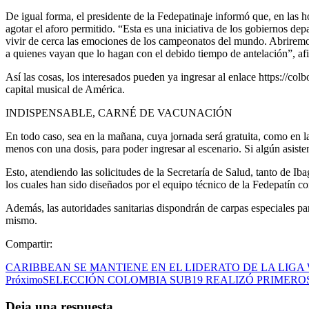
De igual forma, el presidente de la Fedepatinaje informó que, en las ho
agotar el aforo permitido. “Esta es una iniciativa de los gobiernos d
vivir de cerca las emociones de los campeonatos del mundo. Abriremos
a quienes vayan que lo hagan con el debido tiempo de antelación”, a
Así las cosas, los interesados pueden ya ingresar al enlace https://co
capital musical de América.
INDISPENSABLE, CARNÉ DE VACUNACIÓN
En todo caso, sea en la mañana, cuya jornada será gratuita, como en la
menos con una dosis, para poder ingresar al escenario. Si algún asiste
Esto, atendiendo las solicitudes de la Secretaría de Salud, tanto de I
los cuales han sido diseñados por el equipo técnico de la Fedepatín c
Además, las autoridades sanitarias dispondrán de carpas especiales par
mismo.
Compartir:
CARIBBEAN SE MANTIENE EN EL LIDERATO DE LA LIG
Próximo
SELECCIÓN COLOMBIA SUB19 REALIZÓ PRIMER
Deja una respuesta