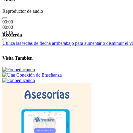
Reproductor de audio
00:00
00:00
03:16
Recuerda
Utiliza las teclas de flecha arriba/abajo para aumentar o disminuir el 
Visita Tambien