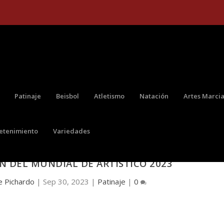
Patinaje
Beisbol
Atletismo
Natación
Artes Marcia
retenimiento
Variedades
N DEL MUNDIAL DE ARTÍSTICO 2023
e Pichardo
|
Sep 30, 2023
|
Patinaje
|
0