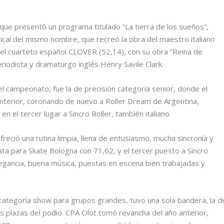
y, que presentó un programa titulado “La tierra de los sueños”,
ical del mismo nombre, que recreó la obra del maestro italiano
ró el cuarteto español CLOVER (52,14), con su obra “Reina de
riodista y dramaturgo inglés Henry Savile Clark.
l campeonato, fue la de precisión categoría senior, donde el
 anterior, coronando de nuevo a Roller Dream de Argentina,
en el tercer lugar a Sincro Roller, también italiano.
reció una rutina limpia, llena de entusiasmo, mucha sincronía y
ta para Skate Bologna con 71,62, y el tercer puesto a Sincro
 elegancia, buena música, puestas en escena bien trabajadas y
 categoría show para grupos grandes, tuvo una sola bandera, la d
s plazas del podio. CPA Olot tomó revancha del año anterior,