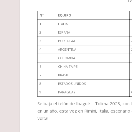
T
N°
EQUIPO
1
ITALIA
2
ESPAÑA
3
PORTUGAL
4
ARGENTINA
5
COLOMBIA
6
CHINA TAIPEI
7
BRASIL
8
ESTADOS UNIDOS
9
PARAGUAY
Se baja el telón de Ibagué – Tolima 2023, con l
en un año, esta vez en Rimini, Italia, escenar
volta!