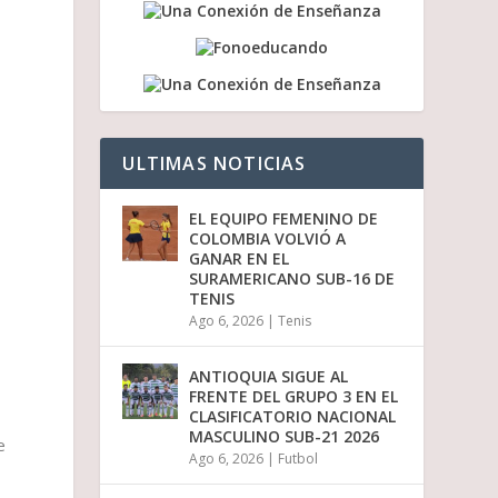
a
/
a
b
a
j
o
p
ULTIMAS NOTICIAS
a
r
a
EL EQUIPO FEMENINO DE
a
COLOMBIA VOLVIÓ A
u
GANAR EN EL
m
SURAMERICANO SUB-16 DE
e
TENIS
n
Ago 6, 2026
|
Tenis
t
a
r
ANTIOQUIA SIGUE AL
o
FRENTE DEL GRUPO 3 EN EL
d
CLASIFICATORIO NACIONAL
i
MASCULINO SUB-21 2026
s
e
Ago 6, 2026
|
Futbol
m
i