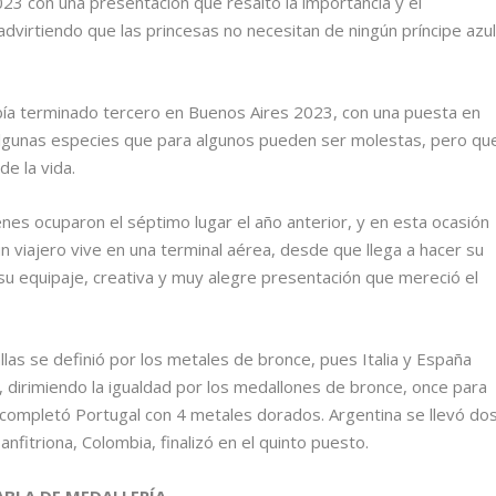
23 con una presentación que resaltó la importancia y el
dvirtiendo que las princesas no necesitan de ningún príncipe azu
bía terminado tercero en Buenos Aires 2023, con una puesta en
 algunas especies que para algunos pueden ser molestas, pero qu
e la vida.
nes ocuparon el séptimo lugar el año anterior, y en esta ocasión
n viajero vive en una terminal aérea, desde que llega a hacer su
e su equipaje, creativa y muy alegre presentación que mereció el
las se definió por los metales de bronce, pues Italia y España
, dirimiendo la igualdad por los medallones de bronce, once para
lo completó Portugal con 4 metales dorados. Argentina se llevó do
anfitriona, Colombia, finalizó en el quinto puesto.