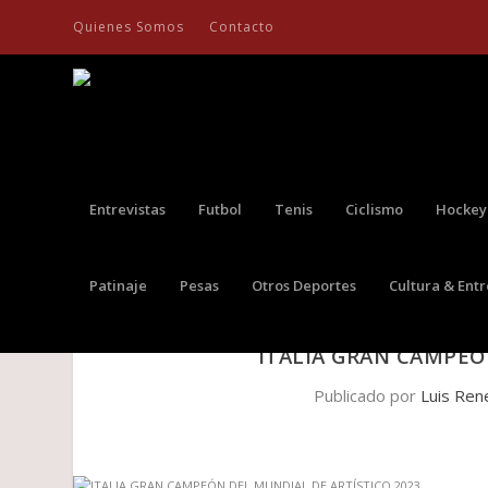
Quienes Somos
Contacto
Entrevistas
Futbol
Tenis
Ciclismo
Hockey
Patinaje
Pesas
Otros Deportes
Cultura & Ent
ITALIA GRAN CAMPEÓ
Publicado por
Luis Ren