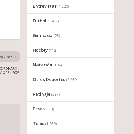
Entrevistas
(1.220)
Futbol
(5.934)
Gimnasia
(25)
Hockey
(112)
róximo
Natación
(106)
E CORONARON
V OPEN 2023
Otros Deportes
(2.259)
Patinaje
(587)
Pesas
(113)
Tenis
(1.850)