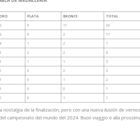
ABLA DE MEDALLERÍA
ORO
PLATA
BRONCE
TOTAL
6
9
11
26
6
9
2
17
4
1
2
7
2
2
2
6
1
1
1
3
1
0
2
3
1
0
1
2
1
0
0
1
0
0
1
1
a nostalgia de la finalización, pero con una nueva ilusión de verno
io del campeonato del mundo del 2024. Buon viaggio e alla prossim