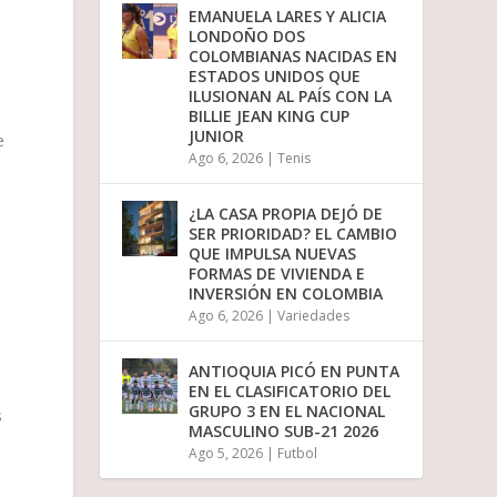
n
EMANUELA LARES Y ALICIA
u
l
LONDOÑO DOS
i
COLOMBIANAS NACIDAS EN
r
ESTADOS UNIDOS QUE
e
ILUSIONAN AL PAÍS CON LA
l
BILLIE JEAN KING CUP
v
JUNIOR
e
o
Ago 6, 2026
|
Tenis
l
u
m
¿LA CASA PROPIA DEJÓ DE
e
SER PRIORIDAD? EL CAMBIO
n
QUE IMPULSA NUEVAS
.
FORMAS DE VIVIENDA E
INVERSIÓN EN COLOMBIA
Ago 6, 2026
|
Variedades
ANTIOQUIA PICÓ EN PUNTA
EN EL CLASIFICATORIO DEL
GRUPO 3 EN EL NACIONAL
s
MASCULINO SUB-21 2026
Ago 5, 2026
|
Futbol