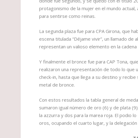
donde fue segundo, y se quedó con el título 20
protagonismo de la mujer en el mundo actual, a
para sentirse como reinas.
La segunda plaza fue para CPA Girona, que ha
escena titulada “Déjame vivir”, un llamado de
representan un valioso elemento en la cadena d
Y finalmente el bronce fue para CAP Tona, quie
realizaron una representación de todo lo que u
check-in, hasta que llega a su destino y recib
metal de bronce.
Con estos resultados la tabla general de medal
sumaron igual número de oro (6) y de plata (9)
la azzurra y dos para la marea roja. El podio 
oros, ocupando el cuarto lugar, y la delegación 