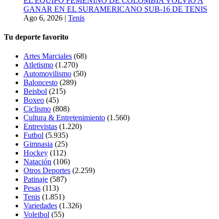
EL EQUIPO FEMENINO DE COLOMBIA VOLVIÓ A
GANAR EN EL SURAMERICANO SUB-16 DE TENIS
Ago 6, 2026
|
Tenis
Tu deporte favorito
Artes Marciales
(68)
Atletismo
(1.270)
Automovilismo
(50)
Baloncesto
(289)
Beisbol
(215)
Boxeo
(45)
Ciclismo
(808)
Cultura & Entretenimiento
(1.560)
Entrevistas
(1.220)
Futbol
(5.935)
Gimnasia
(25)
Hockey
(112)
Natación
(106)
Otros Deportes
(2.259)
Patinaje
(587)
Pesas
(113)
Tenis
(1.851)
Variedades
(1.326)
Voleibol
(55)