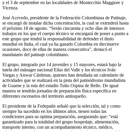
y el 3 de septiembre en las localidades de Montecchio Maggiore y
Vicenza.
José Acevedo, presidente de la Federación Colombiana de Patinaje,
se encargó de instalar dicha concentración, la cual se extenderá hasta
el próximo 18 de agosto. “Serán cincuenta y ocho días de intensos
trabajos en los que el cuerpo técnico se encargará de poner a punto a
este grupo que tendrá la responsabilidad de defender el título
mundial en Italia, el cual ya ha ganado Colombia en diecinueve
ocasiones, doce de ellas de manera consecutiva”, destacó el
mandatario del patinaje colombiano.
El grupo, integrado por 14 juveniles y 15 mayores, estará bajo la
tutela del mánager nacional Elías del Valle y los técnicos Iván
Vargas y Anwar Cárdenas, quienes han detallada un calendario de
actividades que se realizará en la pista del patinódromo mundialista
de Guarne y la ruta del estadio Tulio Ospina de Bello. De igual
manera se tendrán jornadas de preparación física especifica en
diferentes escenarios del territorio antioqueño.
El presidente de la Fedepatín señaló que la selección, tal y como
siempre ha sucedido en los últimos años, tienen todas las
condiciones para su optima preparación, asegurando que: “está
garantizado para la totalidad del grupo hospedaje, alimentación,
transporte interno, con un acompañamiento técnico, médico,