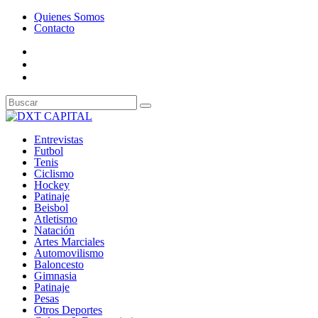
Quienes Somos
Contacto
Entrevistas
Futbol
Tenis
Ciclismo
Hockey
Patinaje
Beisbol
Atletismo
Natación
Artes Marciales
Automovilismo
Baloncesto
Gimnasia
Patinaje
Pesas
Otros Deportes