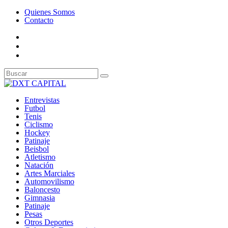
Quienes Somos
Contacto
Entrevistas
Futbol
Tenis
Ciclismo
Hockey
Patinaje
Beisbol
Atletismo
Natación
Artes Marciales
Automovilismo
Baloncesto
Gimnasia
Patinaje
Pesas
Otros Deportes