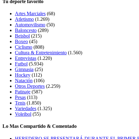
Tu deporte favorito
Artes Marciales
(68)
Atletismo
(1.269)
Automovilismo
(50)
Baloncesto
(289)
Beisbol
(215)
Boxeo
(45)
Ciclismo
(808)
Cultura & Entretenimiento
(1.560)
Entrevistas
(1.220)
Futbol
(5.934)
Gimnasia
(25)
Hockey
(112)
Natación
(106)
Otros Deportes
(2.259)
Patinaje
(587)
Pesas
(113)
Tenis
(1.850)
Variedades
(1.325)
Voleibol
(55)
Lo Mas Compartido & Comentado
HEREDERO SE PRESENTARÁ DURANTE EL PRIMER