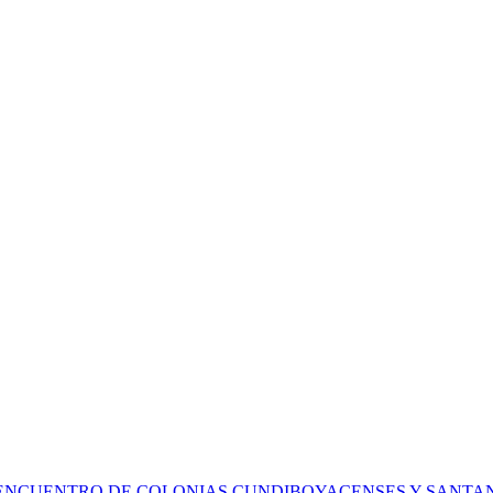
 ENCUENTRO DE COLONIAS CUNDIBOYACENSES Y SANT