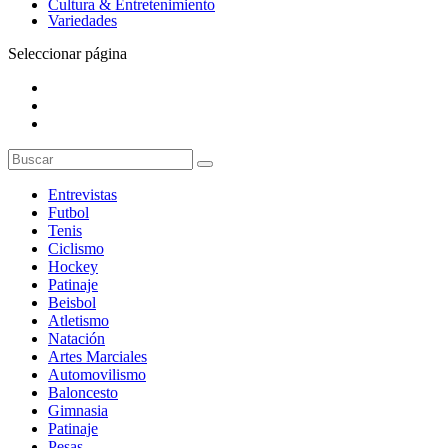
Cultura & Entretenimiento
Variedades
Seleccionar página
Entrevistas
Futbol
Tenis
Ciclismo
Hockey
Patinaje
Beisbol
Atletismo
Natación
Artes Marciales
Automovilismo
Baloncesto
Gimnasia
Patinaje
Pesas