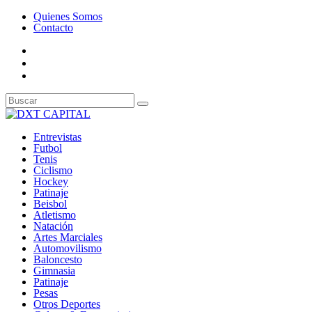
Quienes Somos
Contacto
Entrevistas
Futbol
Tenis
Ciclismo
Hockey
Patinaje
Beisbol
Atletismo
Natación
Artes Marciales
Automovilismo
Baloncesto
Gimnasia
Patinaje
Pesas
Otros Deportes