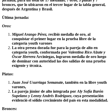
jornada, para un total de 17 medallas, 7 oros, 3 platas y 7
bronces, que lo ubicaron en el tercer lugar de la tabla general,
después de Argentina y Brasil.
Ültima jornada:
Oros:
Miguel Arango Pérez,
recibió medalla de oro, al
conquistar el primer lugar en la prueba libre de la
categoría youth varones
La otra presea dorada fue para la pareja de alto en
categoría youth, conformada por
Valentina Rico Alzate y
Óscar Herrera
Arciniegas, lograron medalla de oro luego
de dominar con autoridad las dos salidas de una prueba
exigente y técnica.
Platas:
Juan José Usurriaga Semanate
, también en la libre youth
varones,
La pareja júnior de alto integrada por
Aly Sofía Barón
Supelano y Lenny Andrés Rodríguez
, cuya presentación
evidenció el sólido crecimiento del país en esta modalidad.
Bronces: