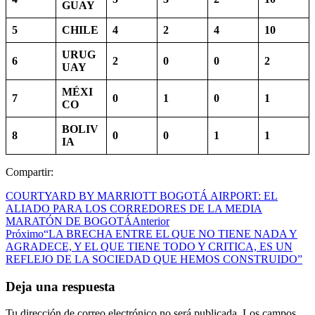
GUAY
5
CHILE
4
2
4
10
URUG
6
2
0
0
2
UAY
MÉXI
7
0
1
0
1
CO
BOLIV
8
0
0
1
1
IA
Compartir:
COURTYARD BY MARRIOTT BOGOTÁ AIRPORT: EL
ALIADO PARA LOS CORREDORES DE LA MEDIA
MARATÓN DE BOGOTÁ
Anterior
Próximo
“LA BRECHA ENTRE EL QUE NO TIENE NADA Y
AGRADECE, Y EL QUE TIENE TODO Y CRITICA, ES UN
REFLEJO DE LA SOCIEDAD QUE HEMOS CONSTRUIDO”
Deja una respuesta
Tu dirección de correo electrónico no será publicada.
Los campos