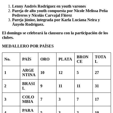
Lenny Andrés Rodríguez en youth varones
Pareja de alto youth compuesta por Nicole Melissa Peña
Pedreros y Nicolás Carvajal Flórez
Pareja júnior, integrada por Karla Luciana Neira y
Ányelo Rodríguez.
El domingo se celebrará la clausura con la participación de los
clubes.
MEDALLERO POR PAÍSES
BRON
TOTA
No.
PAÍS
ORO
PLATA
CE
L
ARGE
1
10
12
5
27
NTINA
BRASI
2
9
11
11
31
L
COLO
3
7
3
7
17
MBIA
PARA
4
5
3
2
10