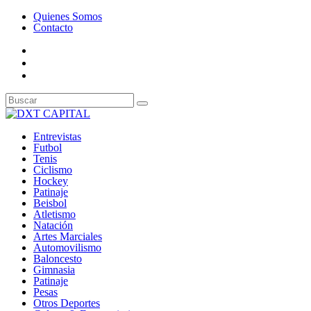
Quienes Somos
Contacto
Entrevistas
Futbol
Tenis
Ciclismo
Hockey
Patinaje
Beisbol
Atletismo
Natación
Artes Marciales
Automovilismo
Baloncesto
Gimnasia
Patinaje
Pesas
Otros Deportes