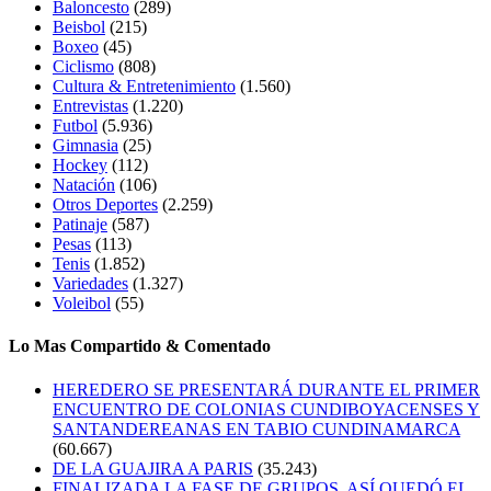
Baloncesto
(289)
Beisbol
(215)
Boxeo
(45)
Ciclismo
(808)
Cultura & Entretenimiento
(1.560)
Entrevistas
(1.220)
Futbol
(5.936)
Gimnasia
(25)
Hockey
(112)
Natación
(106)
Otros Deportes
(2.259)
Patinaje
(587)
Pesas
(113)
Tenis
(1.852)
Variedades
(1.327)
Voleibol
(55)
Lo Mas Compartido & Comentado
HEREDERO SE PRESENTARÁ DURANTE EL PRIMER
ENCUENTRO DE COLONIAS CUNDIBOYACENSES Y
SANTANDEREANAS EN TABIO CUNDINAMARCA
(60.667)
DE LA GUAJIRA A PARIS
(35.243)
FINALIZADA LA FASE DE GRUPOS, ASÍ QUEDÓ EL