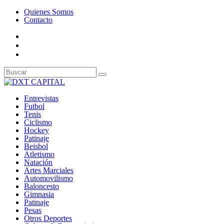
Quienes Somos
Contacto
Entrevistas
Futbol
Tenis
Ciclismo
Hockey
Patinaje
Beisbol
Atletismo
Natación
Artes Marciales
Automovilismo
Baloncesto
Gimnasia
Patinaje
Pesas
Otros Deportes