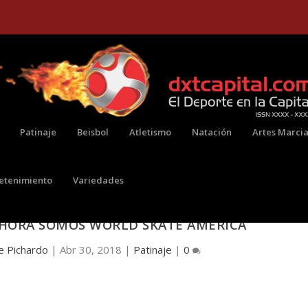
Patinaje
Beisbol
Atletismo
Natación
Artes Marcia
retenimiento
Variedades
AHORA SOMOS WORLD SKATE AMÉRICA
e Pichardo
|
Abr 30, 2018
|
Patinaje
|
0