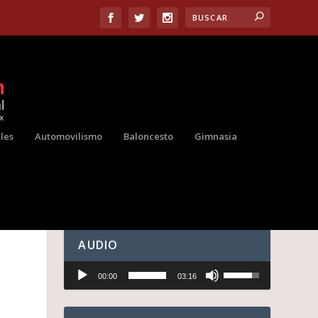
les
Automovilismo
Baloncesto
Gimnasia
AUDIO
Reproductor
U
00:00
03:16
de
t
audio
i
l