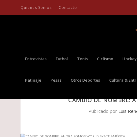
Quienes Somos
Contacto
Entrevistas
Futbol
Tenis
Ciclismo
Hockey
Patinaje
Pesas
Otros Deportes
Cultura & Ent
CAMBIO DE NOMBRE: 
Publicado por
Luis Ren