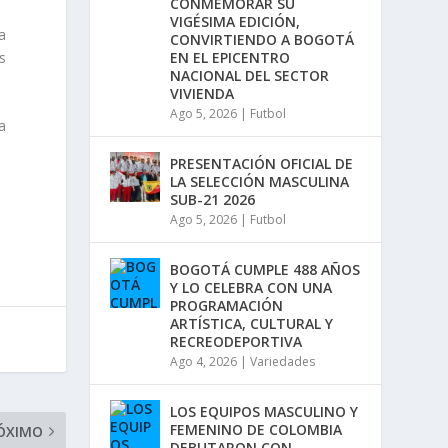
CONMEMORAR SU
b
VIGÉSIMA EDICIÓN,
a
a
CONVIRTIENDO A BOGOTÁ
/
EN EL EPICENTRO
s
a
NACIONAL DEL SECTOR
b
VIVIENDA
a
Ago 5, 2026
|
Futbol
j
a
o
p
PRESENTACIÓN OFICIAL DE
a
LA SELECCIÓN MASCULINA
r
SUB-21 2026
a
Ago 5, 2026
|
Futbol
a
u
m
BOGOTÁ CUMPLE 488 AÑOS
e
Y LO CELEBRA CON UNA
n
PROGRAMACIÓN
t
ARTÍSTICA, CULTURAL Y
a
RECREODEPORTIVA
r
Ago 4, 2026
|
Variedades
o
d
i
LOS EQUIPOS MASCULINO Y
s
FEMENINO DE COLOMBIA
ÓXIMO
m
DEBUTARON CON