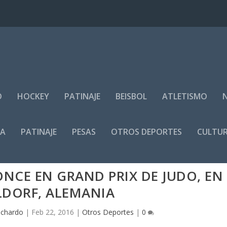
O
HOCKEY
PATINAJE
BEISBOL
ATLETISMO
IA
PATINAJE
PESAS
OTROS DEPORTES
CULTUR
NCE EN GRAND PRIX DE JUDO, EN
LDORF, ALEMANIA
ichardo
|
Feb 22, 2016
|
Otros Deportes
|
0