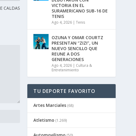
i
VICTORIA EN EL
CE CALDAS
n
SURAMERICANO SUB-16 DE
u
TENIS
i
Ago 4, 2026
|
Tenis
r
e
l
OZUNA Y OMAR COURTZ
v
PRESENTAN “ZIZI”, UN
o
NUEVO SENCILLO QUE
l
REUNE A DOS
u
GENERACIONES
m
Ago 4, 2026
|
Cultura &
e
Entretenimiento
n
.
TU DEPORTE FAVORITO
Artes Marciales
(68)
Atletismo
(1.269)
Automovilismo
(50)