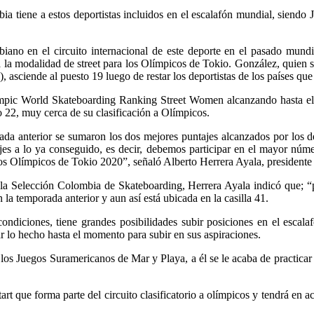
mbia tiene a estos deportistas incluidos en el escalafón mundial, sien
iano en el circuito internacional de este deporte en el pasado mundia
rá la modalidad de street para los Olímpicos de Tokio. González, quien s
sciende al puesto 19 luego de restar los deportistas de los países qu
pic World Skateboarding Ranking Street Women alcanzando hasta el mo
to 22, muy cerca de su clasificación a Olímpicos.
ada anterior se sumaron los dos mejores puntajes alcanzados por los de
jes a lo ya conseguido, es decir, debemos participar en el mayor núm
egos Olímpicos de Tokio 2020”, señaló Alberto Herrera Ayala, president
 de la Selección Colombia de Skateboarding, Herrera Ayala indicó que;
la temporada anterior y aun así está ubicada en la casilla 41.
ndiciones, tiene grandes posibilidades subir posiciones en el escalaf
r lo hecho hasta el momento para subir en sus aspiraciones.
os Juegos Suramericanos de Mar y Playa, a él se le acaba de practicar u
que forma parte del circuito clasificatorio a olímpicos y tendrá en acc