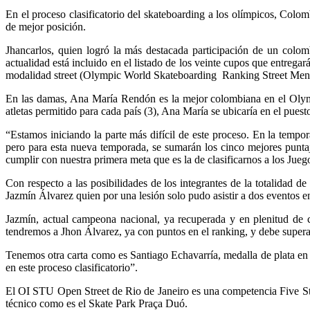
En el proceso clasificatorio del skateboarding a los olímpicos, Colo
de mejor posición.
Jhancarlos, quien logró la más destacada participación de un colomb
actualidad está incluido en el listado de los veinte cupos que entrega
modalidad street (Olympic World Skateboarding Ranking Street Men), a
En las damas, Ana María Rendón es la mejor colombiana en el Olym
atletas permitido para cada país (3), Ana María se ubicaría en el pues
“Estamos iniciando la parte más difícil de este proceso. En la tempor
pero para esta nueva temporada, se sumarán los cinco mejores punta
cumplir con nuestra primera meta que es la de clasificarnos a los Ju
Con respecto a las posibilidades de los integrantes de la totalidad
Jazmín Álvarez quien por una lesión solo pudo asistir a dos eventos en 
Jazmín, actual campeona nacional, ya recuperada y en plenitud de co
tendremos a Jhon Álvarez, ya con puntos en el ranking, y debe supera
Tenemos otra carta como es Santiago Echavarría, medalla de plata en l
en este proceso clasificatorio”.
El OI STU Open Street de Rio de Janeiro es una competencia Five Start 
técnico como es el Skate Park Praça Duó.