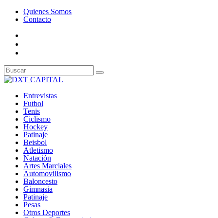
Quienes Somos
Contacto
Entrevistas
Futbol
Tenis
Ciclismo
Hockey
Patinaje
Beisbol
Atletismo
Natación
Artes Marciales
Automovilismo
Baloncesto
Gimnasia
Patinaje
Pesas
Otros Deportes