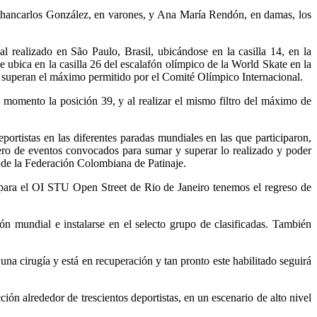
do Jhancarlos González, en varones, y Ana María Rendón, en damas, los
l realizado en São Paulo, Brasil, ubicándose en la casilla 14, en la
e ubica en la casilla 26 del escalafón olímpico de la World Skate en la
e superan el máximo permitido por el Comité Olímpico Internacional.
mento la posición 39, y al realizar el mismo filtro del máximo de
portistas en las diferentes paradas mundiales en las que participaron,
ero de eventos convocados para sumar y superar lo realizado y poder
e de la Federación Colombiana de Patinaje.
 “para el OI STU Open Street de Rio de Janeiro tenemos el regreso de
ón mundial e instalarse en el selecto grupo de clasificadas. También
na cirugía y está en recuperación y tan pronto este habilitado seguirá
ión alrededor de trescientos deportistas, en un escenario de alto nivel