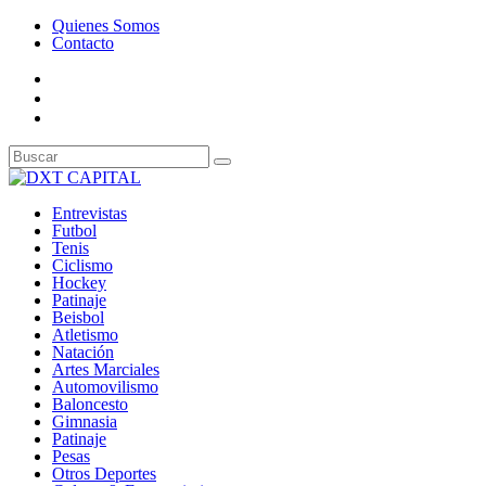
Quienes Somos
Contacto
Entrevistas
Futbol
Tenis
Ciclismo
Hockey
Patinaje
Beisbol
Atletismo
Natación
Artes Marciales
Automovilismo
Baloncesto
Gimnasia
Patinaje
Pesas
Otros Deportes