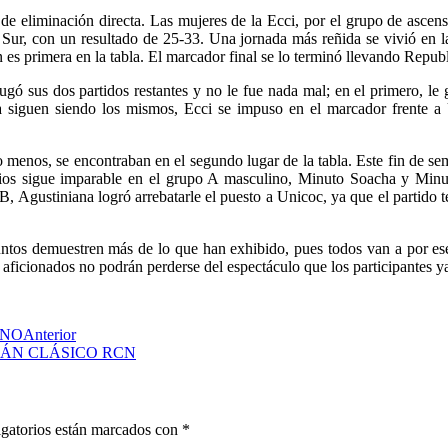
de eliminación directa. Las mujeres de la Ecci, por el grupo de ascen
o Sur, con un resultado de 25-33. Una jornada más reñida se vivió en
n es primera en la tabla. El marcador final se lo terminó llevando Repub
ó sus dos partidos restantes y no le fue nada mal; en el primero, le g
 siguen siendo los mismos, Ecci se impuso en el marcador frente a 
o menos, se encontraban en el segundo lugar de la tabla. Este fin de s
ios sigue imparable en el grupo A masculino, Minuto Soacha y Minut
, Agustiniana logró arrebatarle el puesto a Unicoc, ya que el partido te
untos demuestren más de lo que han exhibido, pues todos van a por ese 
s aficionados no podrán perderse del espectáculo que los participantes 
INO
Anterior
RÁN CLÁSICO RCN
gatorios están marcados con
*