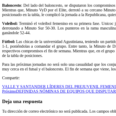
Baloncesto
: Del lado del baloncesto, se disputaron los compromisos 
Mientras que, Minuto VyD por el Elite, derrotó a su cercano Minut
posicionado en la tabla, le complicó la jornada a la Republicana, quie
Voleibol:
Terminó el voleibol femenino en su primera fase. Unicoc jug
derrotando a Minuto Sur 50-30. Los punteros en la rama masculina
ganándole 52-44.
Fútbol:
Las chicas de la universidad Agustiniana, teniendo un partid
1-1, poniéndolas a comandar el grupo. Entre tanto, la Minuto de D
respectivos compromisos el fin de semana. Mientras que, en el grupo B
de la tabla de posiciones.
Para las próximas jornadas no será solo una casualidad que los conj
muy cerca en el futsal y el baloncesto. El fin de semana que viene, lo
Compartir:
VALLE Y SANTANDER LÍDERES DEL PREJUVENIL FEMEN
Próximo
DEFINIDAS NÓMINAS DE EQUIPOS QUE DISPUTA
Deja una respuesta
Tu dirección de correo electrónico no será publicada.
Los campos obli