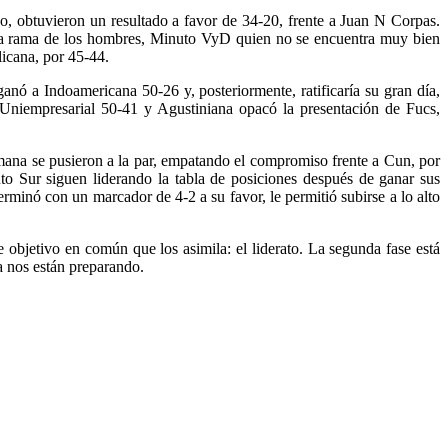
so, obtuvieron un resultado a favor de 34-20, frente a Juan N Corpas.
 la rama de los hombres, Minuto VyD quien no se encuentra muy bien
licana, por 45-44.
anó a Indoamericana 50-26 y, posteriormente, ratificaría su gran día,
Uniempresarial 50-41 y Agustiniana opacó la presentación de Fucs,
emana se pusieron a la par, empatando el compromiso frente a Cun, por
o Sur siguen liderando la tabla de posiciones después de ganar sus
rminó con un marcador de 4-2 a su favor, le permitió subirse a lo alto
objetivo en común que los asimila: el liderato. La segunda fase está
ya nos están preparando.