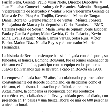
Farfán Peña, Gerente; Paulo Villar Nieto, Director Deportivo y
Jhan Fontalvo Comercializador y de Recamier, Valentina Bougaud,
Vicepresidenta de Mercadeo y Ventas; Paola Valderrama Gerente de
Marca de Deo Pies; Ana Trujillo, Gerente de Marca de Tanga;
Daniel Borrego, Gerente Nacional de Ventas; Mónica Fonseca,
Embajadora de Marca y los deportistas Carlos Ramírez de BMX,
Catalina Peláez de Squash, María Tovar de Squash; Jorge Escobar,
Paula y Camila Aguirre; Maira Gaviria, Carlos Palacios, Kevin
Mina, Evelis Aguilar, María Camila Vargas, Sofia Ruiz, Víctor
Barón, Marlon Diaz, Natalia Reyes y el entrenador Mauricio
Hernández.
La historia de Recamier siempre ha estado ligada con el deporte, su
fundador, el francés, Edmond Bougaud, fue el primer entrenador de
ciclismo en Colombia, participó con su equipo en los primeros
Juegos Bolivarianos que se llevaron a cabo en Bogotá en 1938.
La empresa fundada hace 75 años, ha colaborado y patrocinador
constantemente del deporte colombiano, en disciplinas como el
ciclismo, el atletismo, la natación y el fútbol, entre otros.
Actualmente, la compañía es reconocida por sus productos
cosméticos especializados en belleza y cuidado personal diario, con
presencia en 14 países y una fuerza laboral de más de 600 personas
a nivel nacional.