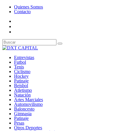
Quienes Somos
Contacto
Entrevistas
Futbol
Tenis
Ciclismo
Hockey
Patinaje
Beisbol
Atletismo
Natación
Artes Marciales
Automovilismo
Baloncesto
Gimnasia
Patinaje
Pesas
Otros Deportes