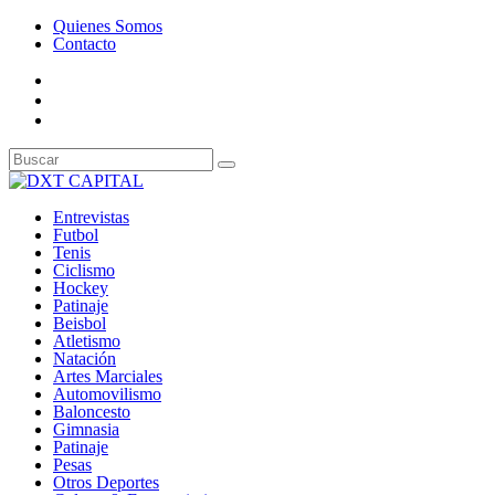
Quienes Somos
Contacto
Entrevistas
Futbol
Tenis
Ciclismo
Hockey
Patinaje
Beisbol
Atletismo
Natación
Artes Marciales
Automovilismo
Baloncesto
Gimnasia
Patinaje
Pesas
Otros Deportes