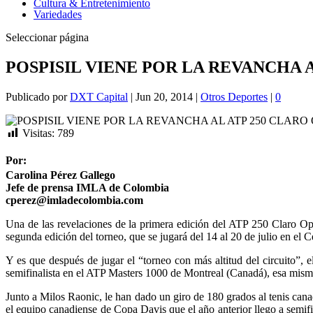
Cultura & Entretenimiento
Variedades
Seleccionar página
POSPISIL VIENE POR LA REVANCHA 
Publicado por
DXT Capital
|
Jun 20, 2014
|
Otros Deportes
|
0
Visitas:
789
Por:
Carolina Pérez Gallego
Jefe de prensa IMLA de Colombia
cperez@imladecolombia.com
Una de las revelaciones de la primera edición del ATP 250 Claro Ope
segunda edición del torneo, que se jugará del 14 al 20 de julio en el
Y es que después de jugar el “torneo con más altitud del circuito”,
semifinalista en el ATP Masters 1000 de Montreal (Canadá), esa misma
Junto a Milos Raonic, le han dado un giro de 180 grados al tenis cana
el equipo canadiense de Copa Davis que el año anterior llego a semif