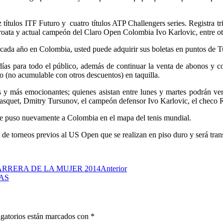
 títulos ITF Futuro y cuatro títulos ATP Challengers series. Registra t
croata y actual campeón del Claro Open Colombia Ivo Karlovic, entre ot
e cada año en Colombia, usted puede adquirir sus boletas en puntos de T
r días para todo el público, además de continuar la venta de abonos y
to (no acumulable con otros descuentos) en taquilla.
 y más emocionantes; quienes asistan entre lunes y martes podrán ver
squet, Dmitry Tursunov, el campeón defensor Ivo Karlovic, el checo 
ue puso nuevamente a Colombia en el mapa del tenis mundial.
e torneos previos al US Open que se realizan en piso duro y será trans
ARRERA DE LA MUJER 2014
Anterior
AS
gatorios están marcados con
*