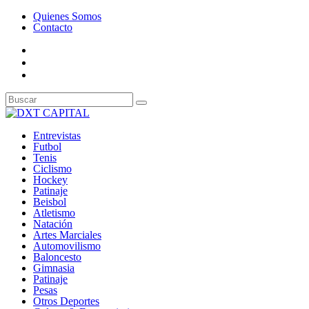
Quienes Somos
Contacto
Entrevistas
Futbol
Tenis
Ciclismo
Hockey
Patinaje
Beisbol
Atletismo
Natación
Artes Marciales
Automovilismo
Baloncesto
Gimnasia
Patinaje
Pesas
Otros Deportes