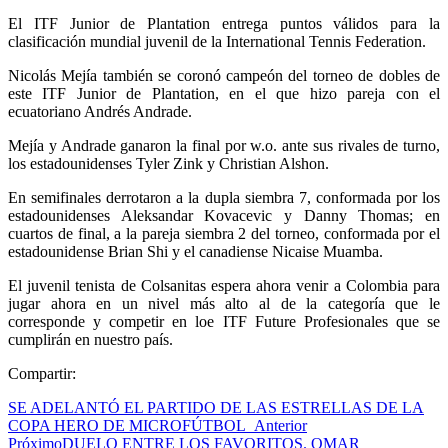
El ITF Junior de Plantation entrega puntos válidos para la
clasificación mundial juvenil de la International Tennis Federation.
Nicolás Mejía también se coronó campeón del torneo de dobles de
este ITF Junior de Plantation, en el que hizo pareja con el
ecuatoriano Andrés Andrade.
Mejía y Andrade ganaron la final por w.o. ante sus rivales de turno,
los estadounidenses Tyler Zink y Christian Alshon.
En semifinales derrotaron a la dupla siembra 7, conformada por los
estadounidenses Aleksandar Kovacevic y Danny Thomas; en
cuartos de final, a la pareja siembra 2 del torneo, conformada por el
estadounidense Brian Shi y el canadiense Nicaise Muamba.
El juvenil tenista de Colsanitas espera ahora venir a Colombia para
jugar ahora en un nivel más alto al de la categoría que le
corresponde y competir en loe ITF Future Profesionales que se
cumplirán en nuestro país.
Compartir:
SE ADELANTÓ EL PARTIDO DE LAS ESTRELLAS DE LA
COPA HERO DE MICROFÚTBOL‏
Anterior
Próximo
DUELO ENTRE LOS FAVORITOS. OMAR