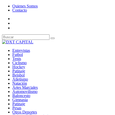
Quienes Somos
Contacto
Entrevistas
Futbol
Tenis
Ciclismo
Hockey
Patinaje
Beisbol
Atletismo
Natación
Artes Marciales
Automovilismo
Baloncesto
Gimnasia
Patinaje
Pesas
Otros Deportes