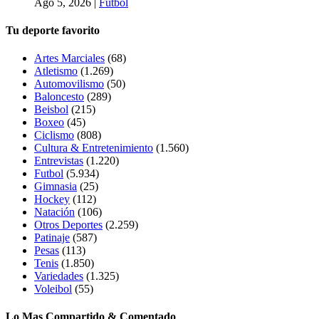
Ago 5, 2026
|
Futbol
Tu deporte favorito
Artes Marciales
(68)
Atletismo
(1.269)
Automovilismo
(50)
Baloncesto
(289)
Beisbol
(215)
Boxeo
(45)
Ciclismo
(808)
Cultura & Entretenimiento
(1.560)
Entrevistas
(1.220)
Futbol
(5.934)
Gimnasia
(25)
Hockey
(112)
Natación
(106)
Otros Deportes
(2.259)
Patinaje
(587)
Pesas
(113)
Tenis
(1.850)
Variedades
(1.325)
Voleibol
(55)
Lo Mas Compartido & Comentado