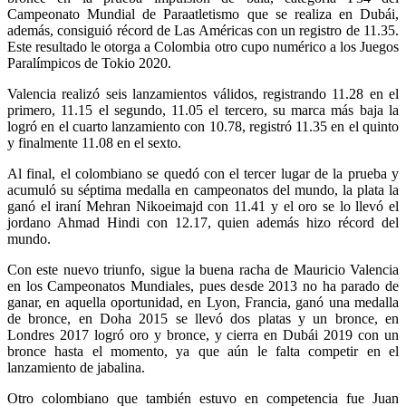
Campeonato Mundial de Paraatletismo que se realiza en Dubái,
además, consiguió récord de Las Américas con un registro de 11.35.
Este resultado le otorga a Colombia otro cupo numérico a los Juegos
Paralímpicos de Tokio 2020.
Valencia realizó seis lanzamientos válidos, registrando 11.28 en el
primero, 11.15 el segundo, 11.05 el tercero, su marca más baja la
logró en el cuarto lanzamiento con 10.78, registró 11.35 en el quinto
y finalmente 11.08 en el sexto.
Al final, el colombiano se quedó con el tercer lugar de la prueba y
acumuló su séptima medalla en campeonatos del mundo, la plata la
ganó el iraní Mehran Nikoeimajd con 11.41 y el oro se lo llevó el
jordano Ahmad Hindi con 12.17, quien además hizo récord del
mundo.
Con este nuevo triunfo, sigue la buena racha de Mauricio Valencia
en los Campeonatos Mundiales, pues desde 2013 no ha parado de
ganar, en aquella oportunidad, en Lyon, Francia, ganó una medalla
de bronce, en Doha 2015 se llevó dos platas y un bronce, en
Londres 2017 logró oro y bronce, y cierra en Dubái 2019 con un
bronce hasta el momento, ya que aún le falta competir en el
lanzamiento de jabalina.
Otro colombiano que también estuvo en competencia fue Juan