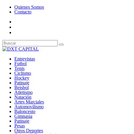
Quienes Somos
Contacto
Entrevistas
Futbol
Tenis
Ciclismo
Hockey
Patinaje
Beisbol
Atletismo
Natación
Artes Marciales
Automovilismo
Baloncesto
Gimnasia
Patinaje
Pesas
Otros Deportes