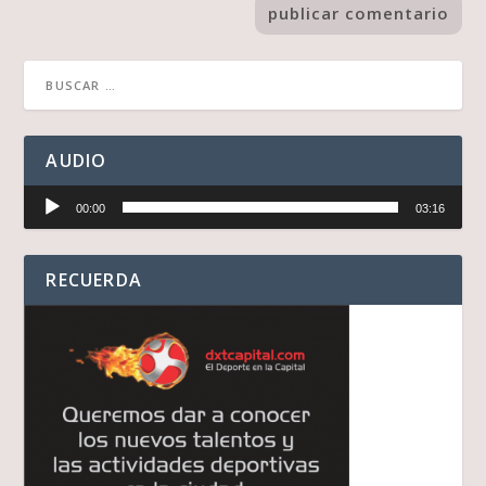
AUDIO
Reproductor
00:00
03:16
de
audio
RECUERDA