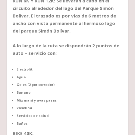
RUN 6K Y RUN 12K: Se llevarán a cabo en el
circuito alrededor del lago del Parque Simón
Bolívar. El trazado es por vías de 6 metros de
ancho con vista permanente al hermoso lago
del parque Simón Bolívar.
A lo largo de la ruta se dispondrán 2 puntos de
auto – servicio con:
Electrolit
Agua
Geles (2 por corredor)
Banano
Mix maní y uvas pasas
Vaselina
Servicios de salud
Baños
BIKE 40K: