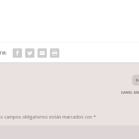
IR:
P
DANIEL BÁ
os campos obligatorios están marcados con
*