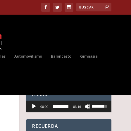
les
Automovilismo
Baloncesto
Gimnasia
AUDIO
Reproductor
U
00:00
03:16
de
t
audio
i
l
i
RECUERDA
z