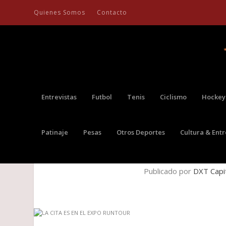
Quienes Somos
Contacto
Entrevistas
Futbol
Tenis
Ciclismo
Hockey
Patinaje
Pesas
Otros Deportes
Cultura & Ent
LA CITA 
Publicado por
DXT Capi