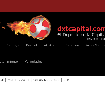
Patinaje
Beisbol
Atletismo
Natación
Artes Marcia
retenimiento
Variedades
ES EN EL EXPO RUNTOUR
tal
|
Mar 11, 2014
|
Otros Deportes
|
0