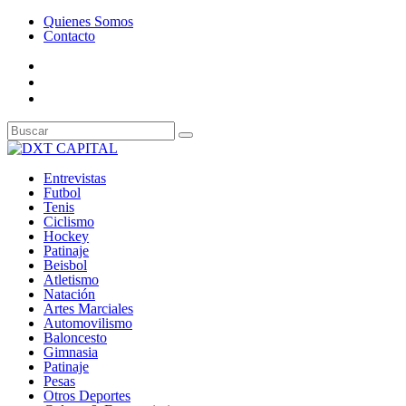
Quienes Somos
Contacto
Entrevistas
Futbol
Tenis
Ciclismo
Hockey
Patinaje
Beisbol
Atletismo
Natación
Artes Marciales
Automovilismo
Baloncesto
Gimnasia
Patinaje
Pesas
Otros Deportes