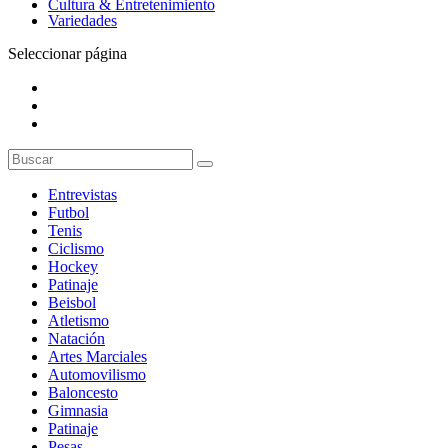
Cultura & Entretenimiento
Variedades
Seleccionar página
Entrevistas
Futbol
Tenis
Ciclismo
Hockey
Patinaje
Beisbol
Atletismo
Natación
Artes Marciales
Automovilismo
Baloncesto
Gimnasia
Patinaje
Pesas