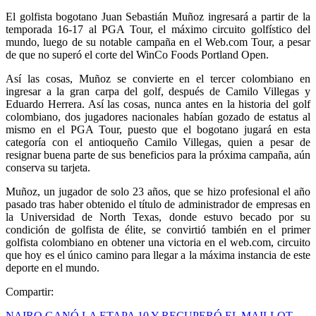
El golfista bogotano Juan Sebastián Muñoz ingresará a partir de la
temporada 16-17 al PGA Tour, el máximo circuito golfístico del
mundo, luego de su notable campaña en el Web.com Tour, a pesar
de que no superó el corte del WinCo Foods Portland Open.
Así las cosas, Muñoz se convierte en el tercer colombiano en
ingresar a la gran carpa del golf, después de Camilo Villegas y
Eduardo Herrera. Así las cosas, nunca antes en la historia del golf
colombiano, dos jugadores nacionales habían gozado de estatus al
mismo en el PGA Tour, puesto que el bogotano jugará en esta
categoría con el antioqueño Camilo Villegas, quien a pesar de
resignar buena parte de sus beneficios para la próxima campaña, aún
conserva su tarjeta.
Muñoz, un jugador de solo 23 años, que se hizo profesional el año
pasado tras haber obtenido el título de administrador de empresas en
la Universidad de North Texas, donde estuvo becado por su
condición de golfista de élite, se convirtió también en el primer
golfista colombiano en obtener una victoria en el web.com, circuito
que hoy es el único camino para llegar a la máxima instancia de este
deporte en el mundo.
Compartir:
NAIRO GANÓ LA ETAPA 10 Y RECUPERÓ EL MAILLOT