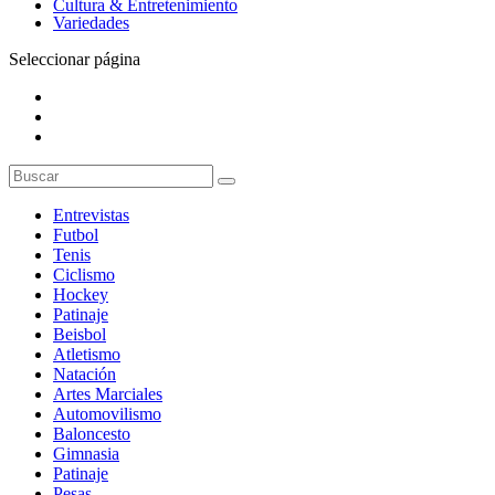
Cultura & Entretenimiento
Variedades
Seleccionar página
Entrevistas
Futbol
Tenis
Ciclismo
Hockey
Patinaje
Beisbol
Atletismo
Natación
Artes Marciales
Automovilismo
Baloncesto
Gimnasia
Patinaje
Pesas