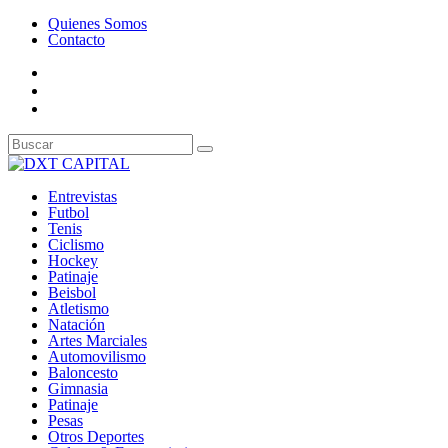
Quienes Somos
Contacto
Entrevistas
Futbol
Tenis
Ciclismo
Hockey
Patinaje
Beisbol
Atletismo
Natación
Artes Marciales
Automovilismo
Baloncesto
Gimnasia
Patinaje
Pesas
Otros Deportes