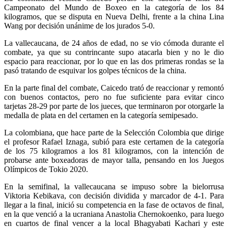
Campeonato del Mundo de Boxeo en la categoría de los 84
kilogramos, que se disputa en Nueva Delhi, frente a la china Lina
Wang por decisión unánime de los jurados 5-0.
La vallecaucana, de 24 años de edad, no se vio cómoda durante el
combate, ya que su contrincante supo atacarla bien y no le dio
espacio para reaccionar, por lo que en las dos primeras rondas se la
pasó tratando de esquivar los golpes técnicos de la china.
En la parte final del combate, Caicedo trató de reaccionar y remontó
con buenos contactos, pero no fue suficiente para evitar cinco
tarjetas 28-29 por parte de los jueces, que terminaron por otorgarle la
medalla de plata en del certamen en la categoría semipesado.
La colombiana, que hace parte de la Selección Colombia que dirige
el profesor Rafael Iznaga, subió para este certamen de la categoría
de los 75 kilogramos a los 81 kilogramos, con la intención de
probarse ante boxeadoras de mayor talla, pensando en los Juegos
Olímpicos de Tokio 2020.
En la semifinal, la vallecaucana se impuso sobre la bielorrusa
Viktoria Kebikava, con decisión dividida y marcador de 4-1. Para
llegar a la final, inició su competencia en la fase de octavos de final,
en la que venció a la ucraniana Anastolia Chernokoenko, para luego
en cuartos de final vencer a la local Bhagyabati Kachari y este