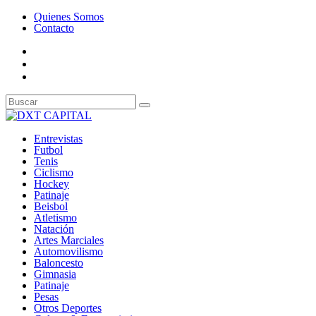
Quienes Somos
Contacto
Entrevistas
Futbol
Tenis
Ciclismo
Hockey
Patinaje
Beisbol
Atletismo
Natación
Artes Marciales
Automovilismo
Baloncesto
Gimnasia
Patinaje
Pesas
Otros Deportes