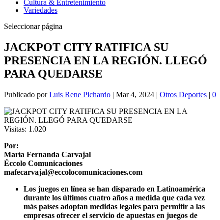
Cultura & Entretenimiento
Variedades
Seleccionar página
JACKPOT CITY RATIFICA SU
PRESENCIA EN LA REGIÓN. LLEGÓ
PARA QUEDARSE
Publicado por
Luis Rene Pichardo
|
Mar 4, 2024
|
Otros Deportes
|
0
Visitas:
1.020
Por:
María Fernanda Carvajal
Éccolo Comunicaciones
mafecarvajal@eccolocomunicaciones.com
Los juegos en línea se han disparado en Latinoamérica
durante los últimos cuatro años a medida que cada vez
más países adoptan medidas legales para permitir a las
empresas ofrecer el servicio de apuestas en juegos de