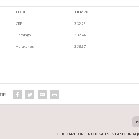
CLUB
TIEMPO
CRP
3.32.28
Flamingo
3.32.44
Huracanes
3.35.37
IR:
P
OCHO CAMPEONES NACIONALES EN LA SEGUNDA 