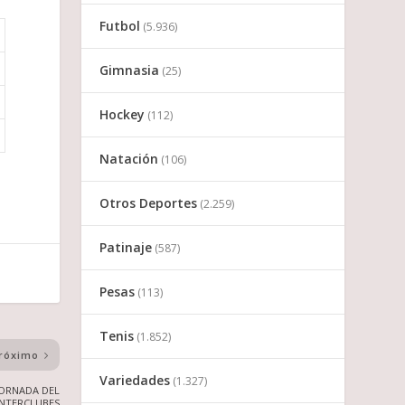
Futbol
(5.936)
Gimnasia
(25)
Hockey
(112)
Natación
(106)
Otros Deportes
(2.259)
Patinaje
(587)
Pesas
(113)
Tenis
(1.852)
róximo
Variedades
(1.327)
JORNADA DEL
INTERCLUBES