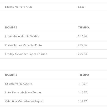
Elianny Herrera Arias
32.29
NOMBRE
TIEMPO
Jorge Mario Murillo Valdés
2.15.44
Carlos Arturo Mahecha Pinto
2.22.96
Freddy Alexander López Castaño
2.27.84
NOMBRE
TIEMPO
Salome Vélez Cataño
1.14.27
Luisa Fernanda Mesa Tobon
1.16.37
Valentina Monsalve Velásquez
1.18.17