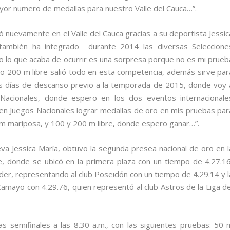
ayor numero de medallas para nuestro Valle del Cauca…”.
nuevamente en el Valle del Cauca gracias a su deportista Jessic
 también ha integrado durante 2014 las diversas Seleccione
 lo que acaba de ocurrir es una sorpresa porque no es mi prueb
o 200 m libre salió todo en esta competencia, además sirve par
s días de descanso previo a la temporada de 2015, donde voy 
Nacionales, donde espero en los dos eventos internacionale
15 en Juegos Nacionales lograr medallas de oro en mis pruebas par
m mariposa, y 100 y 200 m libre, donde espero ganar…”.
va Jessica María, obtuvo la segunda presea nacional de oro en l
e, donde se ubicó en la primera plaza con un tiempo de 4.27.16
er, representando al club Poseidón con un tiempo de 4.29.14 y l
Camayo con 4.29.76, quien representó al club Astros de la Liga de
as semifinales a las 8.30 a.m., con las siguientes pruebas: 50 