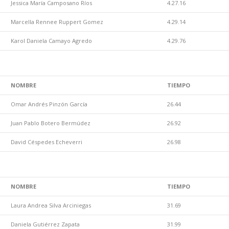
Jessica María Camposano Ríos
4.27.16
Marcella Rennee Ruppert Gomez
4.29.14
Karol Daniela Camayo Agredo
4.29.76
NOMBRE
TIEMPO
Omar Andrés Pinzón García
26.44
Juan Pablo Botero Bermúdez
26.92
David Céspedes Echeverri
26.98
NOMBRE
TIEMPO
Laura Andrea Silva Arciniegas
31.69
Daniela Gutiérrez Zapata
31.99