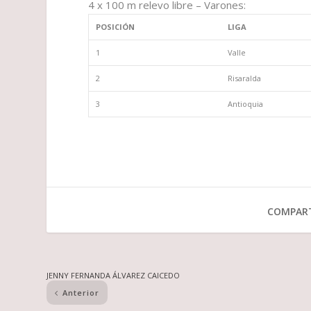
4 x 100 m relevo libre – Varones:
POSICIÓN
LIGA
1
Valle
2
Risaralda
3
Antioquia
COMPART
JENNY FERNANDA ÁLVAREZ CAICEDO
Anterior