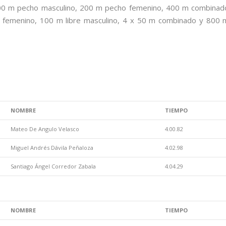
100 m pecho masculino, 200 m pecho femenino, 400 m combinad
ual femenino, 100 m libre masculino, 4 x 50 m combinado y 800 
NOMBRE
TIEMPO
Mateo De Angulo Velasco
4.00.82
Miguel Andrés Dávila Peñaloza
4.02.98
Santiago Ángel Corredor Zabala
4.04.29
NOMBRE
TIEMPO