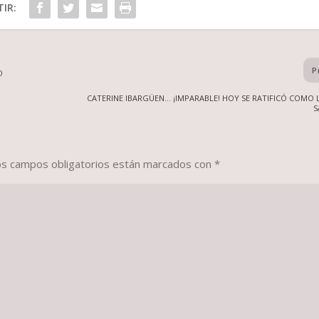
IR:
P
O
CATERINE IBARGÜEN… ¡IMPARABLE! HOY SE RATIFICÓ COMO L
S
os campos obligatorios están marcados con
*