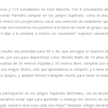
dores y 110 estudiantes en este deporte. Con 8 estudiantes de
Gerardo Paredes compite en los Juegos Supérate, como la únic
 “En enero nos proyectamos sacar una selección de nadadores qu
 desde ese momento nos pusimos a la tarea de reunir un grupo, qu
 4 días a la semana, e incluso en vacaciones” expresó Leonard
 resulta una prioridad para 40 x 40, que persigue el objetivo d
es, por eso para deportistas como Nicolás Riaño de 16 años d
pruebas de 50 metros espalda y 50 metros libre, competir por e
o nos exigen títulos, sólo que aprendamos a competir, y a mirar e
os Juegos, y aunque hemos trabajado mucho para tener un bue
participación en los Juegos Supérate distritales, con un lecció
eríamos estar aquí para aprender a manejar los nervios en un
gan, nuestro nivel vaya cada vez mejor” Nadador colegio Gerard