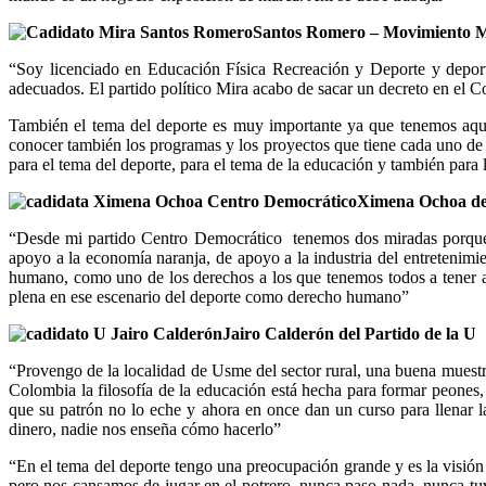
Santos Romero – Movimiento 
“Soy licenciado en Educación Física Recreación y Deporte y deporti
adecuados. El partido político Mira acabo de sacar un decreto en el Co
También el tema del deporte es muy importante ya que tenemos aquí
conocer también los programas y los proyectos que tiene cada uno de
para el tema del deporte, para el tema de la educación y también para l
Ximena Ochoa de
“Desde mi partido Centro Democrático tenemos dos miradas porque 
apoyo a la economía naranja, de apoyo a la industria del entretenim
humano, como uno de los derechos a los que tenemos todos a tener ac
plena en ese escenario del deporte como derecho humano”
Jairo Calderón del Partido de la U
“Provengo de la localidad de Usme del sector rural, una buena muestr
Colombia la filosofía de la educación está hecha para formar peones
que su patrón no lo eche y ahora en once dan un curso para llenar 
dinero, nadie nos enseña cómo hacerlo”
“En el tema del deporte tengo una preocupación grande y es la visión q
pero nos cansamos de jugar en el potrero, nunca paso nada, nunca tu