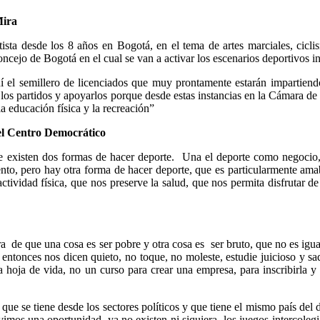
Mira
sta desde los 8 años en Bogotá, en el tema de artes marciales, cicl
ncejo de Bogotá en el cual se van a activar los escenarios deportivos i
 el semillero de licenciados que muy prontamente estarán impartien
 los partidos y apoyarlos porque desde estas instancias en la Cámara 
a educación física y la recreación”
l Centro Democrático
existen dos formas de hacer deporte. Una el deporte como negocio,
iento, pero hay otra forma de hacer deporte, que es particularmente 
tividad física, que nos preserve la salud, que nos permita disfrutar d
a de que una cosa es ser pobre y otra cosa es ser bruto, que no es ig
, entonces nos dicen quieto, no toque, no moleste, estudie juicioso y 
la hoja de vida, no un curso para crear una empresa, para inscribirla
ue se tiene desde los sectores políticos y que tiene el mismo país del de
vimos una oportunidad, ya no existen ni siquiera los juegos intercole