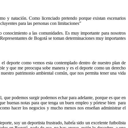
ismo y natación. Como licenciado pretendo porque existan escenarios
ncluyentes para las personas con limitaciones”
do conocimiento a las comunidades. Es muy importante para nosotros
de Representantes de Bogotá se toman determinaciones muy importantes
 el deporte como vemos esta contemplado dentro de nuestro plan de
amable y que me preocupa sobe manera y es el deporte como un derecho
e nuestro patrimonio ambiental común, que nos permita tener una vida
ual, que podemos surgir podemos echar para adelante, porque es que en
saque buenas notas para que tenga un buen empleo y pórtese bien para
 y como hacer los negocios y mucho menos nos enseñan administrar el
porte, soy un deportista frustrado, habría sido un excelente futbolista
giados en Bogotá, nada de eso, no hay apoyo, quién lo descubre a uno