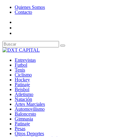
Quienes Somos
Contacto
Entrevistas
Futbol
Tenis
Ciclismo
Hockey
Patinaje
Beisbol
Atletismo
Natación
Artes Marciales
Automovilismo
Baloncesto
Gimnasia
Patinaje
Pesas
Otros Deportes