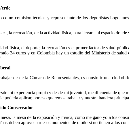
Verde
o como comisión técnica y representante de los deportistas bogotano
sica, la recreación, de la actividad física, para llevarla al espacio don
idad física, el deporte, la recreación es el primer factor de salud púb
orrado 34 euros y en Colombia hay un estudio del Ministerio de salud d
”
iberal
rabajar desde la Cámara de Representantes, es construir una ciudad
 desde mi experiencia propia y desde mi juventud, me di cuenta de que 
 poderla aplicar, por eso queremos trabajar y nuestra bandera principal
tido Conservador
la mesa, la mesa de la exposición y marca, como me gano yo a los consum
ías deben aprovechar esos momentos de otoño si no tienen a los consum