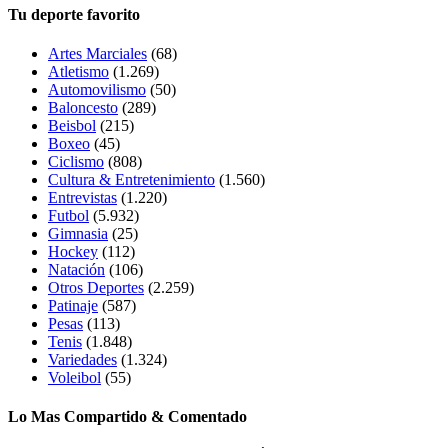
Tu deporte favorito
Artes Marciales
(68)
Atletismo
(1.269)
Automovilismo
(50)
Baloncesto
(289)
Beisbol
(215)
Boxeo
(45)
Ciclismo
(808)
Cultura & Entretenimiento
(1.560)
Entrevistas
(1.220)
Futbol
(5.932)
Gimnasia
(25)
Hockey
(112)
Natación
(106)
Otros Deportes
(2.259)
Patinaje
(587)
Pesas
(113)
Tenis
(1.848)
Variedades
(1.324)
Voleibol
(55)
Lo Mas Compartido & Comentado