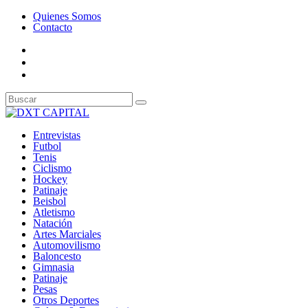
Quienes Somos
Contacto
Entrevistas
Futbol
Tenis
Ciclismo
Hockey
Patinaje
Beisbol
Atletismo
Natación
Artes Marciales
Automovilismo
Baloncesto
Gimnasia
Patinaje
Pesas
Otros Deportes