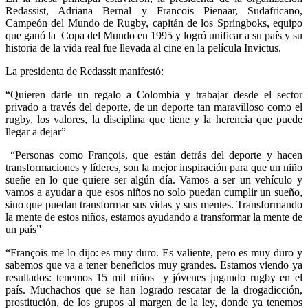
Redassist, Adriana Bernal y Francois Pienaar, Sudafricano,
Campeón del Mundo de Rugby, capitán de los Springboks, equipo
que ganó la Copa del Mundo en 1995 y logró unificar a su país y su
historia de la vida real fue llevada al cine en la película Invictus.
La presidenta de Redassit manifestó:
“Quieren darle un regalo a Colombia y trabajar desde el sector
privado a través del deporte, de un deporte tan maravilloso como el
rugby, los valores, la disciplina que tiene y la herencia que puede
llegar a dejar”
“Personas como François, que están detrás del deporte y hacen
transformaciones y líderes, son la mejor inspiración para que un niño
sueñe en lo que quiere ser algún día. Vamos a ser un vehículo y
vamos a ayudar a que esos niños no solo puedan cumplir un sueño,
sino que puedan transformar sus vidas y sus mentes. Transformando
la mente de estos niños, estamos ayudando a transformar la mente de
un país”
“François me lo dijo: es muy duro. Es valiente, pero es muy duro y
sabemos que va a tener beneficios muy grandes. Estamos viendo ya
resultados: tenemos 15 mil niños y jóvenes jugando rugby en el
país. Muchachos que se han logrado rescatar de la drogadicción,
prostitución, de los grupos al margen de la ley, donde ya tenemos