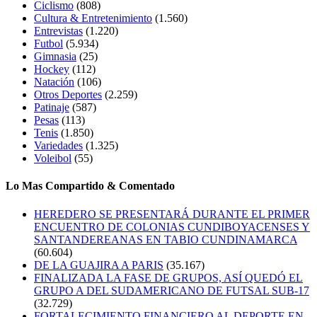
Ciclismo
(808)
Cultura & Entretenimiento
(1.560)
Entrevistas
(1.220)
Futbol
(5.934)
Gimnasia
(25)
Hockey
(112)
Natación
(106)
Otros Deportes
(2.259)
Patinaje
(587)
Pesas
(113)
Tenis
(1.850)
Variedades
(1.325)
Voleibol
(55)
Lo Mas Compartido & Comentado
HEREDERO SE PRESENTARÁ DURANTE EL PRIMER
ENCUENTRO DE COLONIAS CUNDIBOYACENSES Y
SANTANDEREANAS EN TABIO CUNDINAMARCA
(60.604)
DE LA GUAJIRA A PARIS
(35.167)
FINALIZADA LA FASE DE GRUPOS, ASÍ QUEDÓ EL
GRUPO A DEL SUDAMERICANO DE FUTSAL SUB-17
(32.729)
FORTALECIMIENTO FINANCIERO AL DEPORTE EN