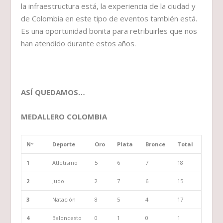
la infraestructura está, la experiencia de la ciudad y
de Colombia en este tipo de eventos también está.
Es una oportunidad bonita para retribuirles que nos
han atendido durante estos años.
ASÍ QUEDAMOS…
MEDALLERO COLOMBIA
N°
Deporte
Oro
Plata
Bronce
Total
1
Atletismo
5
6
7
18
2
Judo
2
7
6
15
3
Natación
8
5
4
17
4
Baloncesto
0
1
0
1