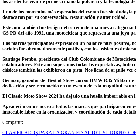
los asistentes vivir de primera mano la potencia y la tecnología de
Uno de los momentos más esperados del evento fue, sin duda, la p
destacaron por su conservación, restauración y autenticidad.
Este año también fue testigo del estreno de una nueva categoría: 
GS PD del año 1992, una motocicleta que representa una joya para
Las marcas participantes expresaron un balance muy positivo, no s
sociales fue abrumadoramente positiva, con los asistentes destac
Santiago Pombo, presidente del Club Colombiano de Motocicleta
colaboradores. Este año superamos todas las expectativas, hubo una
clásicas también las exhibieron en pista. Nos llena de orgullo ve
Germán, ganador del Best of Show con su BMW R35 Militar de 19
dedicación y ser reconocido en un evento de esta magnitud es un
El Classic Moto Show 2024 ha dejado una huella imborrable en la
Agradecimiento sincero a todas las marcas que participaron en 
impecable labor en la organización y coordinación de cada detal
Compartir:
CLASIFICADOS PARA LA GRAN FINAL DEL VI TORNEO D