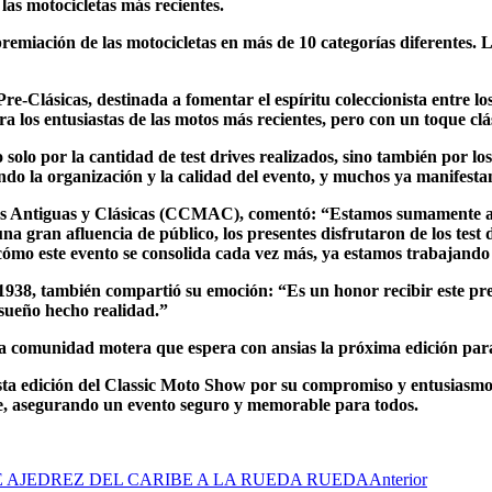
 las motocicletas más recientes.
remiación de las motocicletas en más de 10 categorías diferentes.
Pre-Clásicas, destinada a fomentar el espíritu coleccionista entre 
 los entusiastas de las motos más recientes, pero con un toque clá
olo por la cantidad de test drives realizados, sino también por lo
ando la organización y la calidad del evento, y muchos ya manifesta
s Antiguas y Clásicas (CCMAC), comentó: “Estamos sumamente agra
 gran afluencia de público, los presentes disfrutaron de los test dr
r cómo este evento se consolida cada vez más, ya estamos trabajand
38, también compartió su emoción: “Es un honor recibir este pre
 sueño hecho realidad.”
 comunidad motera que espera con ansias la próxima edición para s
esta edición del Classic Moto Show por su compromiso y entusias
le, asegurando un evento seguro y memorable para todos.
E AJEDREZ DEL CARIBE A LA RUEDA RUEDA
Anterior