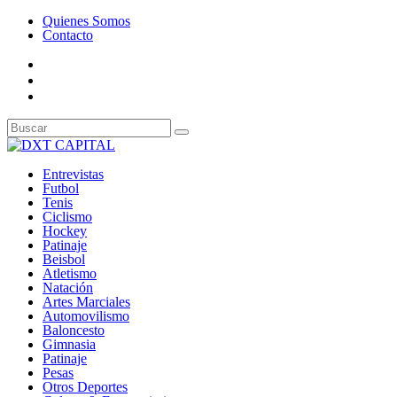
Quienes Somos
Contacto
Entrevistas
Futbol
Tenis
Ciclismo
Hockey
Patinaje
Beisbol
Atletismo
Natación
Artes Marciales
Automovilismo
Baloncesto
Gimnasia
Patinaje
Pesas
Otros Deportes