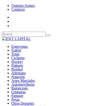
Quienes Somos
Contacto
Entrevistas
Futbol
Tenis
Ciclismo
Hockey
Patinaje
Beisbol
Atletismo
Natación
Artes Marciales
Automovilismo
Baloncesto
Gimnasia
Patinaje
Pesas
Otros Deportes