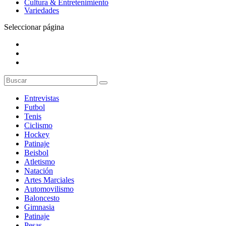
Cultura & Entretenimiento
Variedades
Seleccionar página
Entrevistas
Futbol
Tenis
Ciclismo
Hockey
Patinaje
Beisbol
Atletismo
Natación
Artes Marciales
Automovilismo
Baloncesto
Gimnasia
Patinaje
Pesas