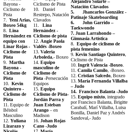
Alejandro Solarte –
Bayona -
Ciclismo de Pista
Natación Clavados
Ciclismo de
10. Daniel
5. Jhancarlos González -
Pista
Restrepo, Natación
Patinaje Skateboarding
7.
Yeni Arias,
Clavados
6. John Garrido –
Boxeo 54kg
11.
Lina
Taekwondo
8.
Lina
Hernández -
7. Juan Larrahondo –
Hernández en
Ciclismo de pista
Gimnasia Artística
equipo con
12.
Angie Paola
8.
Equipo de ciclismo de
Linar Rojas -
Valdés -Boxeo
pista femenino
Ciclismo de
13.
Valeria
9.
Kevin Santiago Quintero
,
Pista
Arboleda
,- Boxeo
Ciclismo de Pista
9.
Martha
14.
Equipo
10.
Ingrit Valencia -Boxeo
.
Bayona -
masculino de
11.
Camila Camilo
, -Boxeo.
Ciclismo de
Ciclismo de
12.
Cristian Salcedo
, Boxeo
Pista
Pista
-Persecución
13.
María Fernanda Villalba
10.
Kevin
Equipos
– Judo
Quintero -
15.
Equipo
14. Francisco Balanta -Judo
Ciclismo de
Ciclismo de Pista-
15.
Equipo mixto
, integrado
Pista
Jordán Parra y
por Francisco Balanta, Brigitte
11. Equipo de
Juan Esteban
Carabalí, Marí Villalba, Luisa
Béisbol
Arango
– en
Bonilla, Daniel Paz y Andrés
Masculino
Madison
Sandoval,- Judo
12.
Yuliana
16.
Johan Rojas
Lizarazo y
Cano -Judo
Nicolás
17.
María