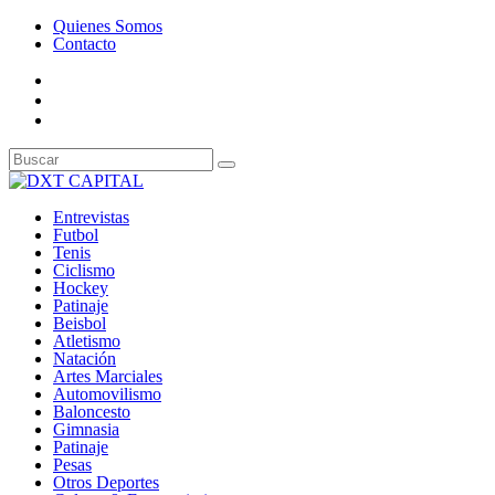
Quienes Somos
Contacto
Entrevistas
Futbol
Tenis
Ciclismo
Hockey
Patinaje
Beisbol
Atletismo
Natación
Artes Marciales
Automovilismo
Baloncesto
Gimnasia
Patinaje
Pesas
Otros Deportes