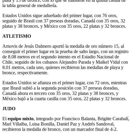
plata y 15 de bronce, con lo que se mantiene en la quinta casilla de
la tabla general de medallería.
Estados Unidos sigue adueñado del primer lugar, con 76 oros,
seguido de Brasil con 37 preseas doradas, Canadá con 35 oros, 32
platas y 38 bronces, y México con 35 oros, 22 platas y 32 bronces.
ATLETISMO
Arnovis de Jesús Dalmero aportó la medalla de oro número 15, al
conseguir el primer lugar en la prueba de salto largo, con un registro
de 8.08 metros en el segundo intento en el Estadio Nacional de
Chile, seguido de los cubanos Alejandro Parada y Maikel Vidal con
8.01 metros, cada uno, quienes recibieron las medallas de playa y
bronce, respectivamente.
Estados Unidos se afianza en el primer lugar, con 72 oros, mientras
que Brasil subió a la segunda posición con 37 preseas doradas,
Canadá ahora es tercero con 35 oros, 32 platas y 38 bronces, y
México bajó a la cuarta casilla con 35 oros, 22 platas y 32 bronces.
JUDO
El
equipo mixto
, integrado por Francisco Balanta, Brigitte Carabalí,
Marí Villalba, Luisa Bonilla, Daniel Paz y Andrés Sandoval,
recibieron la medalla de bronce, con un marcador final de 4-2.