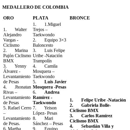
MEDALLERO DE COLOMBIA
ORO
PLATA
BRONCE
1. 1.Miguel
1. Walter
Trejos –
Alejandro
Taekwondo
Vargas -
2. Equipo 3×3
Ciclismo
Baloncesto
2. Marina
3. Luis Felipe
Pajón Ciclismo
Uribe -Natación
BMX
Trampolín
3. Yenny
4. Camila
Álvarez -
Mosquera –
Levantamiento
Taekwondo
de Pesas
5.
Luis Javier
4. Jhonatan
Mosquera -Pesas
Rivas –
6.
Andrea
Levantamiento
Ramírez -
1. Felipe Uribe -Natación
de Pesas
Taekwondo
2. Gabriela Bolle-
5. Rafael Cerro
7. Yeison
Ciclismo BMX
–
López- Pesas
3. Carlos Ramírez
Levantamiento
8. Mari
Ciclismo BMX
de Pesas.
Sánchez – Pesas
4. Sebastián Villa y
6. Martha
9. Equipo