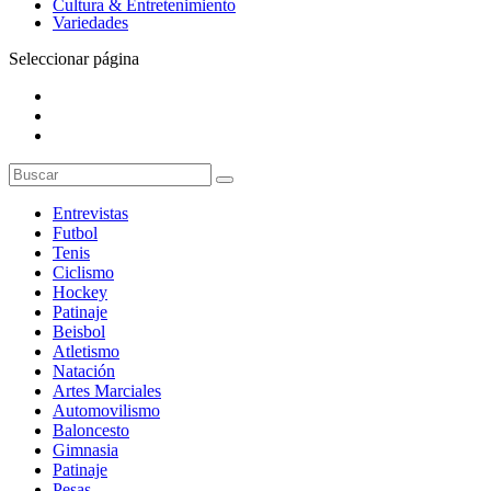
Cultura & Entretenimiento
Variedades
Seleccionar página
Entrevistas
Futbol
Tenis
Ciclismo
Hockey
Patinaje
Beisbol
Atletismo
Natación
Artes Marciales
Automovilismo
Baloncesto
Gimnasia
Patinaje
Pesas