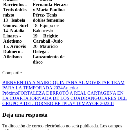
Barrientos -
Fernanda Herazo
Tenis dobles
y María Paulina
mixto
Pérez- Tenis
13 Isabela
dobles femenino
Gómez- Surf
18. Equipo de
14.
Natalia
Baloncesto
Linares -
19. Brigitte
Atletismo
Carabali -Judo
15.
Arnovis
20.
Mauricio
Dalmero -
Ortega -
Atletismo
Lanzamiento de
disco
Compartir:
BIENVENIDA A NAIRO QUINTANA AL MOVISTAR TEAM
PARA LA TEMPORADA 2024
Anterior
Próximo
FORTALEZA DERROTÓ A REAL CARTAGENA EN
LA CUARTA JORNADA DE LOS CUADRANGULARES DEL
GRUPO A DEL TORNEO BETPLAY DIMAYOR 2023-II
Deja una respuesta
Tu dirección de correo electrónico no será publicada.
Los campos