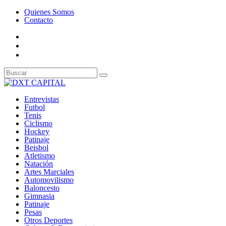
Quienes Somos
Contacto
Entrevistas
Futbol
Tenis
Ciclismo
Hockey
Patinaje
Beisbol
Atletismo
Natación
Artes Marciales
Automovilismo
Baloncesto
Gimnasia
Patinaje
Pesas
Otros Deportes