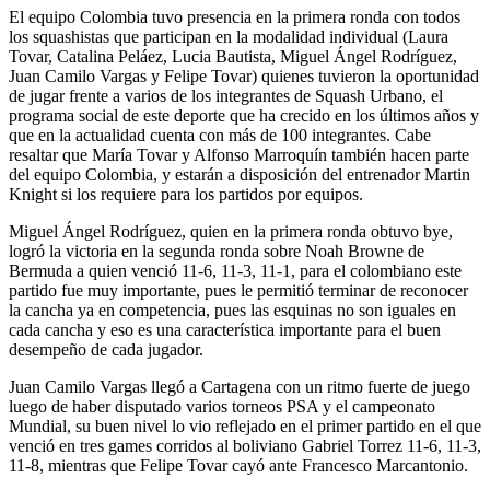
El equipo Colombia tuvo presencia en la primera ronda con todos
los squashistas que participan en la modalidad individual (Laura
Tovar, Catalina Peláez, Lucia Bautista, Miguel Ángel Rodríguez,
Juan Camilo Vargas y Felipe Tovar) quienes tuvieron la oportunidad
de jugar frente a varios de los integrantes de Squash Urbano, el
programa social de este deporte que ha crecido en los últimos años y
que en la actualidad cuenta con más de 100 integrantes. Cabe
resaltar que María Tovar y Alfonso Marroquín también hacen parte
del equipo Colombia, y estarán a disposición del entrenador Martin
Knight si los requiere para los partidos por equipos.
Miguel Ángel Rodríguez, quien en la primera ronda obtuvo bye,
logró la victoria en la segunda ronda sobre Noah Browne de
Bermuda a quien venció 11-6, 11-3, 11-1, para el colombiano este
partido fue muy importante, pues le permitió terminar de reconocer
la cancha ya en competencia, pues las esquinas no son iguales en
cada cancha y eso es una característica importante para el buen
desempeño de cada jugador.
Juan Camilo Vargas llegó a Cartagena con un ritmo fuerte de juego
luego de haber disputado varios torneos PSA y el campeonato
Mundial, su buen nivel lo vio reflejado en el primer partido en el que
venció en tres games corridos al boliviano Gabriel Torrez 11-6, 11-3,
11-8, mientras que Felipe Tovar cayó ante Francesco Marcantonio.